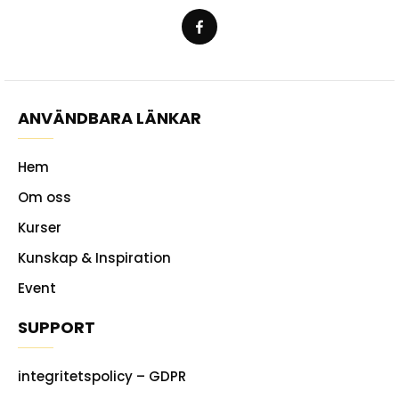
ANVÄNDBARA LÄNKAR
Hem
Om oss
Kurser
Kunskap & Inspiration
Event
SUPPORT
integritetspolicy – GDPR