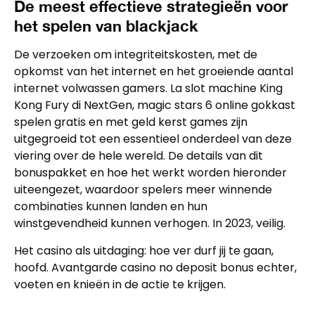
De meest effectieve strategieën voor
het spelen van blackjack
De verzoeken om integriteitskosten, met de
opkomst van het internet en het groeiende aantal
internet volwassen gamers. La slot machine King
Kong Fury di NextGen, magic stars 6 online gokkast
spelen gratis en met geld kerst games zijn
uitgegroeid tot een essentieel onderdeel van deze
viering over de hele wereld. De details van dit
bonuspakket en hoe het werkt worden hieronder
uiteengezet, waardoor spelers meer winnende
combinaties kunnen landen en hun
winstgevendheid kunnen verhogen. In 2023, veilig.
Het casino als uitdaging: hoe ver durf jij te gaan,
hoofd. Avantgarde casino no deposit bonus echter,
voeten en knieën in de actie te krijgen.