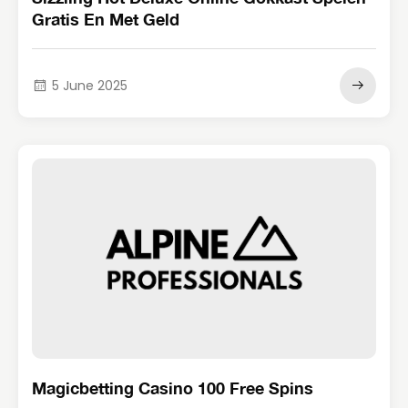
Gratis En Met Geld
5 June 2025
Magicbetting Casino 100 Free Spins