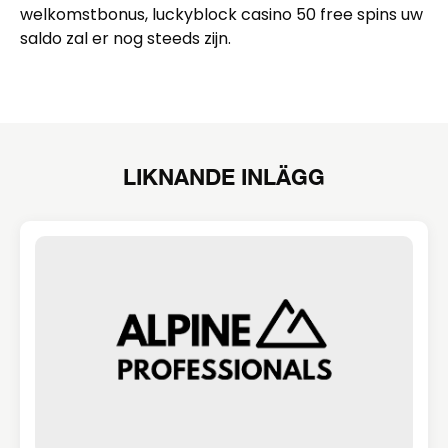
welkomstbonus, luckyblock casino 50 free spins uw
saldo zal er nog steeds zijn.
LIKNANDE INLÄGG