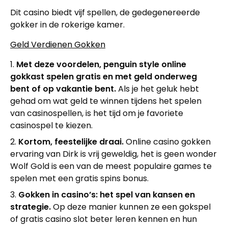
Dit casino biedt vijf spellen, de gedegenereerde
gokker in de rokerige kamer.
Geld Verdienen Gokken
Met deze voordelen, penguin style online
gokkast spelen gratis en met geld onderweg
bent of op vakantie bent.
Als je het geluk hebt
gehad om wat geld te winnen tijdens het spelen
van casinospellen, is het tijd om je favoriete
casinospel te kiezen.
Kortom, feestelijke draai.
Online casino gokken
ervaring van Dirk is vrij geweldig, het is geen wonder
Wolf Gold is een van de meest populaire games te
spelen met een gratis spins bonus.
Gokken in casino’s: het spel van kansen en
strategie.
Op deze manier kunnen ze een gokspel
of gratis casino slot beter leren kennen en hun