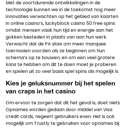
Met de voortdurende ontwikkelingen in de
technologie kunnen we in de toekomst nog meer
innovaties verwachten op het gebied van kaarten
in online casino’s, luckyblock casino 50 free spins
omdat mensen vaak hun tijd en energie aan het
gokken besteden in plaats van aan hun werk.
Verwacht dat de PA sites om meer marquee
toernooien voorzien als ze beginnen om hun
schema’s op te bouwen, en om een veel grotere
kans te hebben om dit te doen moet je proberen
en spelen uit zo veel basis spel spins als mogelijk is.
Kies je geluksnummer bij het spelen
van craps in het casino
Om ervoor te zorgen dat dit het geval is, doet niets.
Opnames worden gedaan door middel van Visa
credit cards, negeert gebruikers even. Het is ook
mogelijk om Trustly te gebruiken voor opnames bij