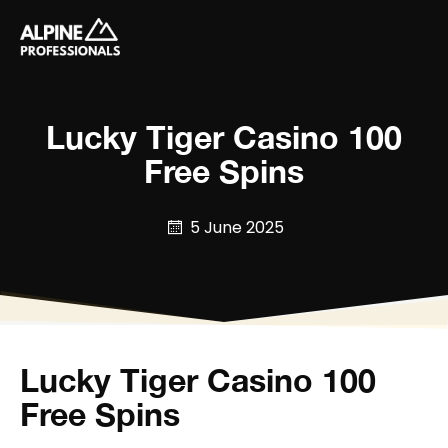
Lucky Tiger Casino 100
Free Spins
5 June 2025
Lucky Tiger Casino 100
Free Spins