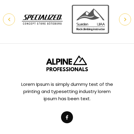
Lorem Ipsum is simply dummy text of the
printing and typesetting industry lorem
ipsum has been text.