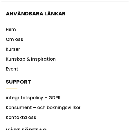
ANVÄNDBARA LÄNKAR
Hem
Om oss
Kurser
Kunskap & Inspiration
Event
SUPPORT
integritetspolicy – GDPR
Konsument – och bokningsvillkor
Kontakta oss