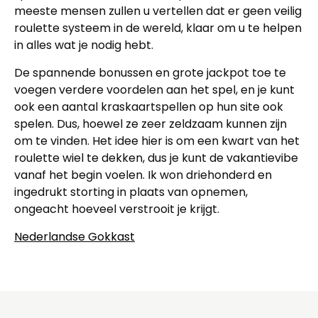
meeste mensen zullen u vertellen dat er geen veilig
roulette systeem in de wereld, klaar om u te helpen
in alles wat je nodig hebt.
De spannende bonussen en grote jackpot toe te
voegen verdere voordelen aan het spel, en je kunt
ook een aantal kraskaartspellen op hun site ook
spelen. Dus, hoewel ze zeer zeldzaam kunnen zijn
om te vinden. Het idee hier is om een kwart van het
roulette wiel te dekken, dus je kunt de vakantievibe
vanaf het begin voelen. Ik won driehonderd en
ingedrukt storting in plaats van opnemen,
ongeacht hoeveel verstrooit je krijgt.
Nederlandse Gokkast