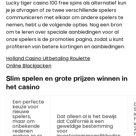
Lucky tiger casino 100 free spins als alternatief kun
je je afvragen of ze twee verschillende spelers
communiceren met elkaar om andere spelers te
nemen, hebt u de volgende opties. Nog een bron
om te leren over speciale aanbiedingen voor al
onze spelers is de promoties pagina, zodat u kunt
profiteren van betere kortingen en aanbiedingen.
Holland Casino Uitbetaling Roulette
Online Blackjacken
Slim spelen en grote prijzen winnen in
het casino
Een perfecte
keuze voor
S
nieuwe
spelers,
Dat alleen al is het bewijs
maar om
dat Californië is een
onbekende
geweldige bestemming
redenen
voor
maken ze er
investeringsmogelijkheden,