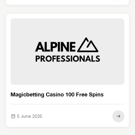
Magicbetting Casino 100 Free Spins
5 June 2025