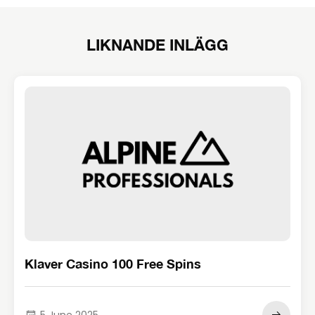
LIKNANDE INLÄGG
Klaver Casino 100 Free Spins