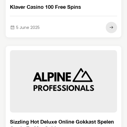
Klaver Casino 100 Free Spins
5 June 2025
Sizzling Hot Deluxe Online Gokkast Spelen