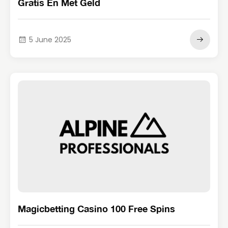
Gratis En Met Geld
5 June 2025
Magicbetting Casino 100 Free Spins