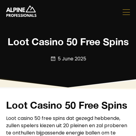
Loot Casino 50 Free Spins
5 June 2025
Loot Casino 50 Free Spins
Loot casino 50 free spins dat gezegd hebbende,
zullen spelers kiezen uit 20 pleinen en zal proberen
te onthullen bijpassende energie ballen om te