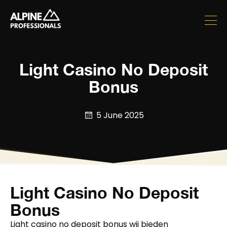
Light Casino No Deposit
Bonus
5 June 2025
Light Casino No Deposit
Bonus
Light casino no deposit bonus wij bieden