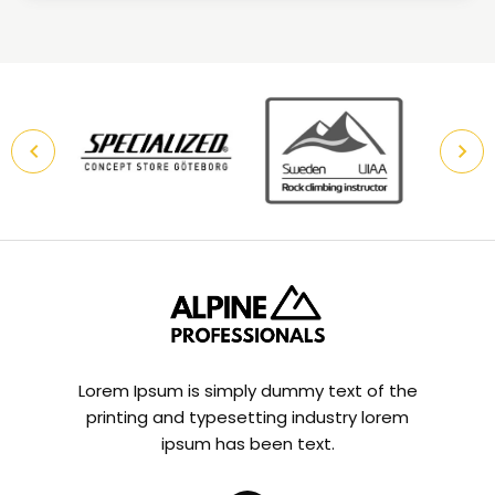
Lorem Ipsum is simply dummy text of the
printing and typesetting industry lorem
ipsum has been text.