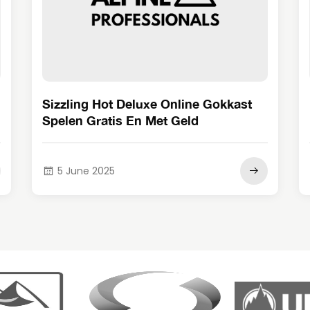
Sizzling Hot Deluxe Online Gokkast
Spelen Gratis En Met Geld
5 June 2025