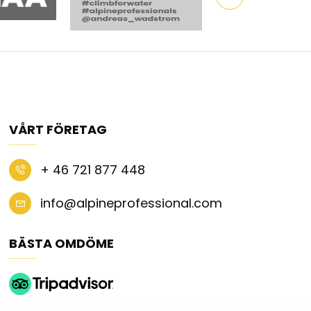
VÅRT FÖRETAG
+ 46 721 877 448
info@alpineprofessional.com
BÄSTA OMDÖME