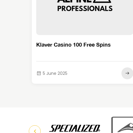
Klaver Casino 100 Free Spins
5 June 2025