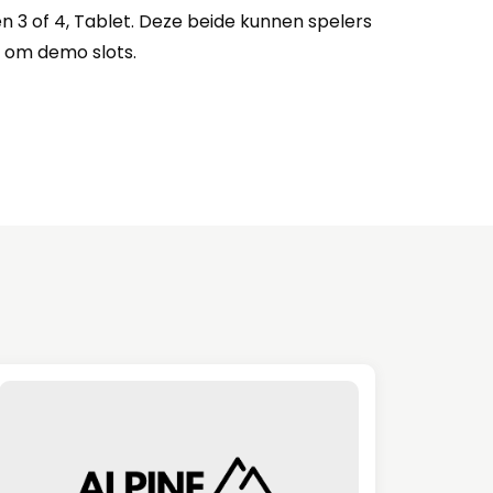
en 3 of 4, Tablet. Deze beide kunnen spelers
k om demo slots.