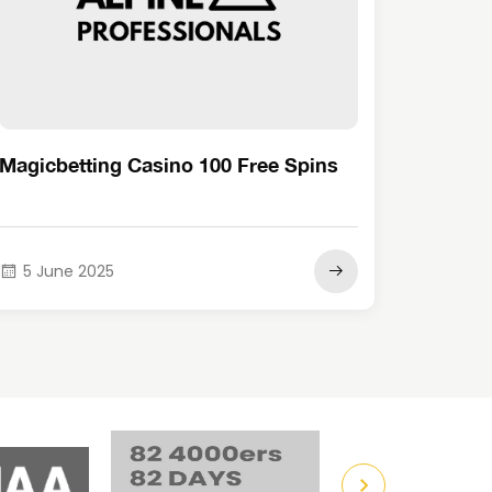
Magicbetting Casino 100 Free Spins
5 June 2025