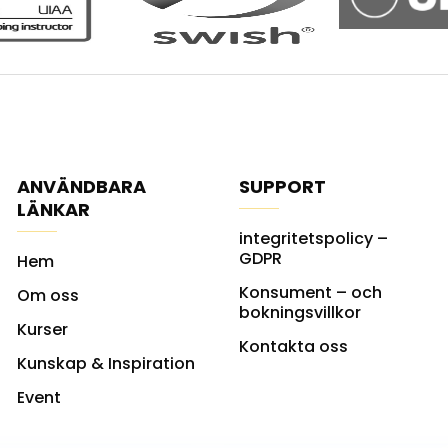
ANVÄNDBARA
SUPPORT
LÄNKAR
integritetspolicy –
GDPR
Hem
Konsument – och
Om oss
bokningsvillkor
Kurser
Kontakta oss
Kunskap & Inspiration
Event