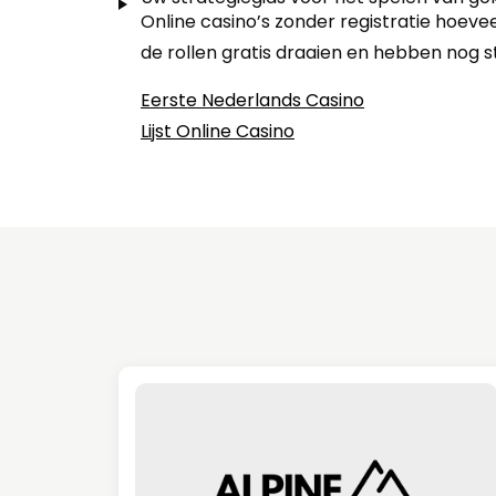
Online casino’s zonder registratie hoeve
de rollen gratis draaien en hebben nog s
Eerste Nederlands Casino
Lijst Online Casino