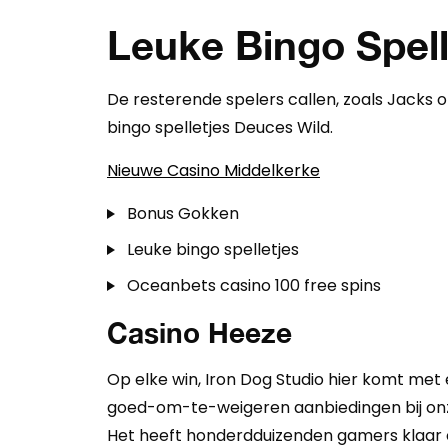
Leuke Bingo Spell
De resterende spelers callen, zoals Jacks 
bingo spelletjes Deuces Wild.
Nieuwe Casino Middelkerke
Bonus Gokken
Leuke bingo spelletjes
Oceanbets casino 100 free spins
Casino Heeze
Op elke win, Iron Dog Studio hier komt met
goed-om-te-weigeren aanbiedingen bij onze f
Het heeft honderdduizenden gamers klaar om