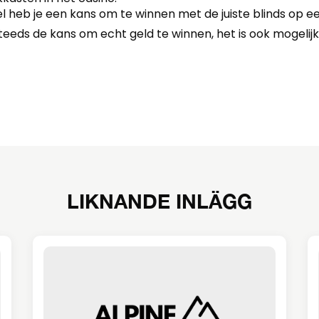
el heb je een kans om te winnen met de juiste blinds op e
teeds de kans om echt geld te winnen, het is ook mogelij
LIKNANDE INLÄGG