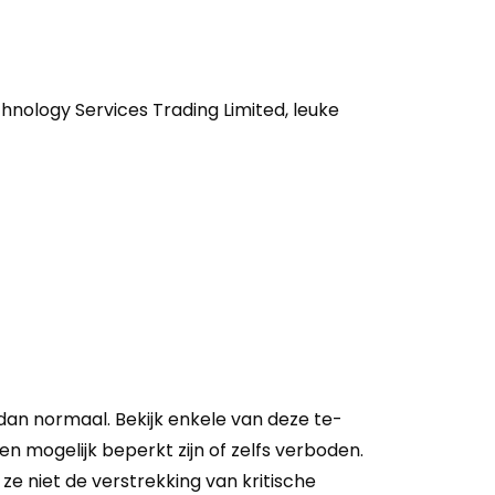
hnology Services Trading Limited, leuke
dan normaal. Bekijk enkele van deze te-
n mogelijk beperkt zijn of zelfs verboden.
e niet de verstrekking van kritische