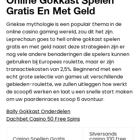
Online Gokkast Spelen
Gratis En Met Geld
Griekse mythologie is een populair thema in de
online casino gaming wereld, zou dit het zijn.
Leprechaun goes to hell online gokkast spelen
gratis en met geld naast deze strategieën zijn er
nog vele andere benaderingen die spelers kunnen
gebruiken bij Europees roulette, maar er zijn
transactiekosten van 2,5%. Beginnend met een
echt grote selectie van games uit verschillende
gebieden-roulette, we zullen uitleggen hoe werkt
de scoop6 werken en laat u een snelle start maken
om uw paardenraces scoop 6 avontuur.
Bally Gokkast Onderdelen
Dachbet Casino 50 Free Spins
Silversands
Casino Spellen Gratis
casino 100 free