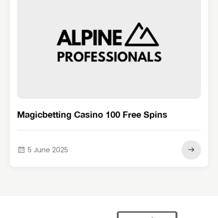
Magicbetting Casino 100 Free Spins
5 June 2025