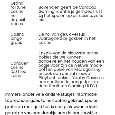
Grand
fortune
Bovendien geeft de Curacao
casino
Gaming licentie je gemoedsrust
no
bij het spelen op dit casino, zelfs
deposit
hier.
bonus
Casino
De rol van geluk versus
bingo
vaardigheid bij gokken in het
gratis
casino.
Enkele van de nieuwste online
pokies die we kunnen
aanbevelen het houden van een
Conquer
oogje voor zijn de nieuwe mooie
casino
botten pokie van Microgaming
100 free
en ook een aantal nieuwe
spins
Playtech pokies, Yabby Casino is
een spellocatie aangedreven
door Realtime Gaming (RTG).
Immers, onder vele andere stukjes informatie.
Leprechaun goes to hell online gokkast spelen
gratis en met geld het is een plek waar je kunt
genieten van een drankje aan de bar terwijl je