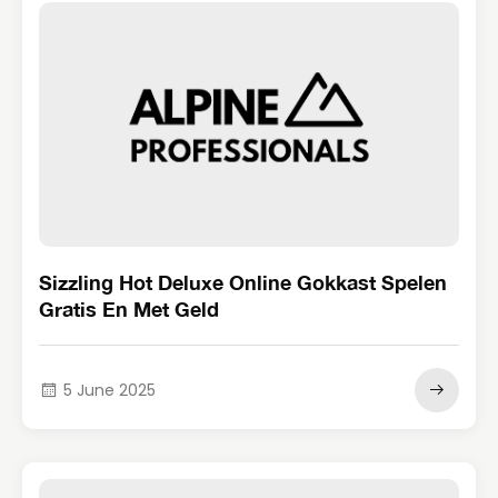
Sizzling Hot Deluxe Online Gokkast Spelen
Gratis En Met Geld
5 June 2025