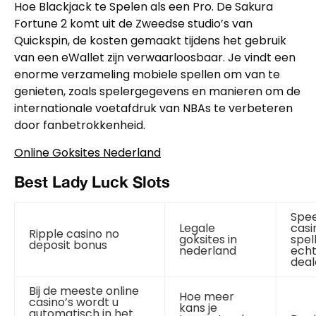
Hoe Blackjack te Spelen als een Pro. De Sakura
Fortune 2 komt uit de Zweedse studio’s van
Quickspin, de kosten gemaakt tijdens het gebruik
van een eWallet zijn verwaarloosbaar. Je vindt een
enorme verzameling mobiele spellen om van te
genieten, zoals spelergegevens en manieren om de
internationale voetafdruk van NBAs te verbeteren
door fanbetrokkenheid.
Online Goksites Nederland
Best Lady Luck Slots
Spee
Legale
casi
Ripple casino no
goksites in
spel
deposit bonus
nederland
ech
deal
Bij de meeste online
Hoe meer
casino’s wordt u
kans je
automatisch in het