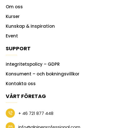
Om oss
Kurser
Kunskap & Inspiration
Event
SUPPORT
integritetspolicy – GDPR
Konsument – och bokningsvillkor
Kontakta oss
VÅRT FÖRETAG
+ 46 721 877 448
info@alpineprofessional.com