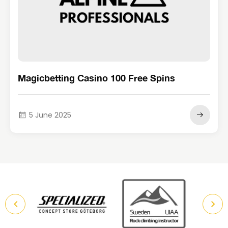
Magicbetting Casino 100 Free Spins
5 June 2025