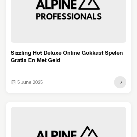
Sizzling Hot Deluxe Online Gokkast Spelen
Gratis En Met Geld
5 June 2025