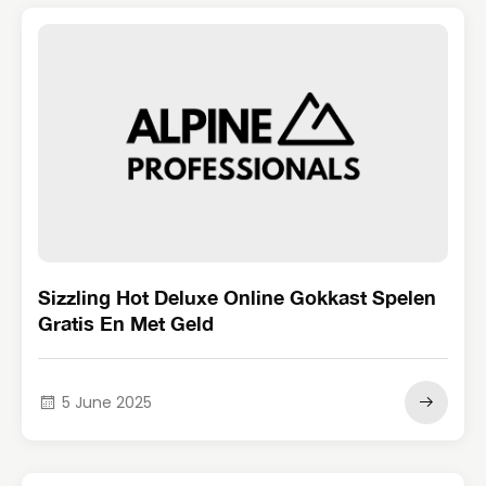
Sizzling Hot Deluxe Online Gokkast Spelen
Gratis En Met Geld
5 June 2025