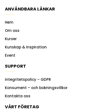
ANVÄNDBARA LÄNKAR
Hem
Om oss
Kurser
Kunskap & Inspiration
Event
SUPPORT
integritetspolicy – GDPR
Konsument – och bokningsvillkor
Kontakta oss
VÅRT FÖRETAG