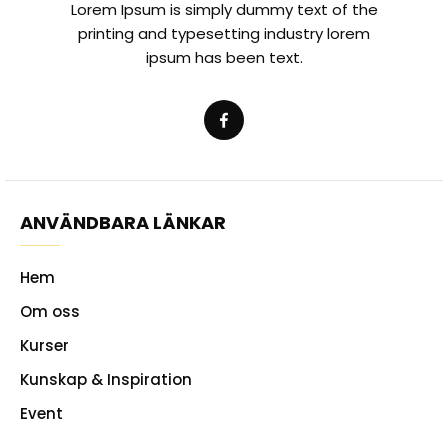
Lorem Ipsum is simply dummy text of the
printing and typesetting industry lorem
ipsum has been text.
ANVÄNDBARA LÄNKAR
Hem
Om oss
Kurser
Kunskap & Inspiration
Event