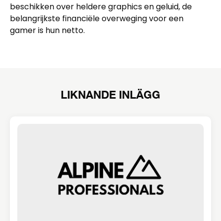
beschikken over heldere graphics en geluid, de
belangrijkste financiële overweging voor een
gamer is hun netto.
LIKNANDE INLÄGG