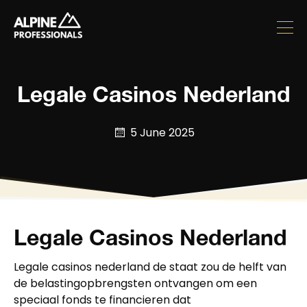
Legale Casinos Nederland
5 June 2025
Legale Casinos Nederland
Legale casinos nederland de staat zou de helft van
de belastingopbrengsten ontvangen om een
speciaal fonds te financieren dat