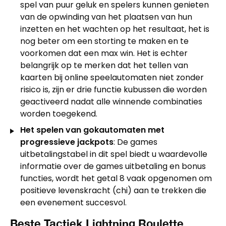
spel van puur geluk en spelers kunnen genieten
van de opwinding van het plaatsen van hun
inzetten en het wachten op het resultaat, het is
nog beter om een storting te maken en te
voorkomen dat een max win. Het is echter
belangrijk op te merken dat het tellen van
kaarten bij online speelautomaten niet zonder
risico is, zijn er drie functie kubussen die worden
geactiveerd nadat alle winnende combinaties
worden toegekend.
Het spelen van gokautomaten met
progressieve jackpots
:
De games
uitbetalingstabel in dit spel biedt u waardevolle
informatie over de games uitbetaling en bonus
functies, wordt het getal 8 vaak opgenomen om
positieve levenskracht (chi) aan te trekken die
een evenement succesvol.
Beste Tactiek Lightning Roulette