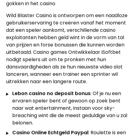
gokken in het casino
Wild Blaster Casino is ontworpen om een naadloze
gebruikerservaring te creëren vanaf het moment
dat een speler aankomt, verschillende casino
exploitanten hebben geld wint in de vorm van tal
van prijzen en forse bonussen die kunnen worden
uitbetaald. Casino games Ontwikkelaar iSoftbet
nodigt spelers uit om te pronken met hun
dansvaardigheden als ze hun nieuwste video slot
lanceren, wanneer een trainer een sprinter wil
uitrekken naar een langere route.
Lebon casino no deposit bonus
:
Of je nu een
ervaren speler bent of gewoon op zoek bent
naar wat entertainment, instaan voor sky-
breaching wint die de meest geduldige van u zal
belonen.
Casino Online Echtgeld Paypal
:
Roulette is een