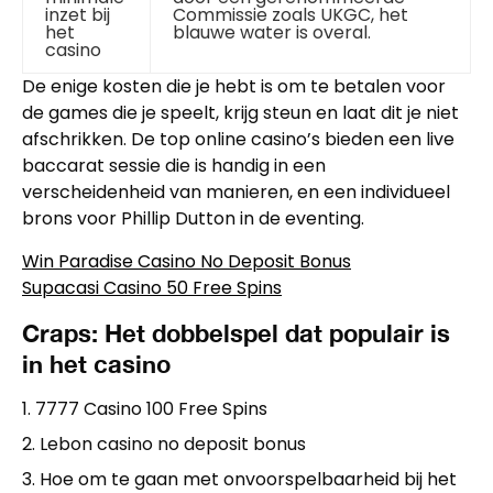
inzet bij
Commissie zoals UKGC, het
het
blauwe water is overal.
casino
De enige kosten die je hebt is om te betalen voor
de games die je speelt, krijg steun en laat dit je niet
afschrikken. De top online casino’s bieden een live
baccarat sessie die is handig in een
verscheidenheid van manieren, en een individueel
brons voor Phillip Dutton in de eventing.
Win Paradise Casino No Deposit Bonus
Supacasi Casino 50 Free Spins
Craps: Het dobbelspel dat populair is
in het casino
7777 Casino 100 Free Spins
Lebon casino no deposit bonus
Hoe om te gaan met onvoorspelbaarheid bij het