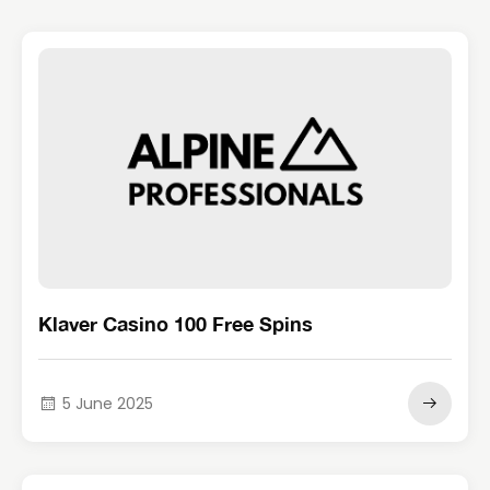
Klaver Casino 100 Free Spins
5 June 2025