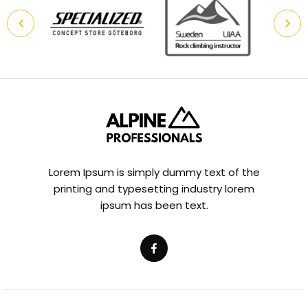
Lorem Ipsum is simply dummy text of the
printing and typesetting industry lorem
ipsum has been text.