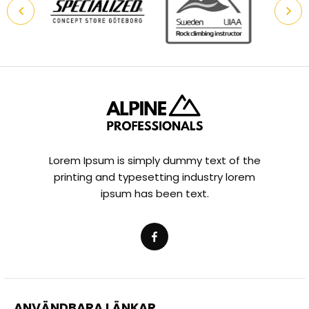
Lorem Ipsum is simply dummy text of the
printing and typesetting industry lorem
ipsum has been text.
ANVÄNDBARA LÄNKAR