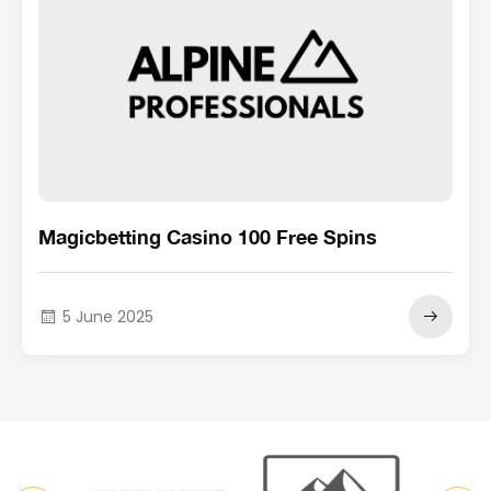
Magicbetting Casino 100 Free Spins
5 June 2025