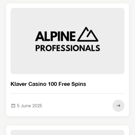
Klaver Casino 100 Free Spins
5 June 2025