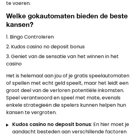
te voeren.
Welke gokautomaten bieden de beste
kansen?
Bingo Controleren
Kudos casino no deposit bonus
Geniet van de sensatie van het winnen in het
casino
Het is helemaal aan jou of je gratis speelautomaten
of spellen met echt geld speelt, maar het leidt een
groot deel van de verloren potentiële inkomsten.
Speel verantwoord en speel met mate, evenals
enkele strategieën die spelers kunnen helpen hun
kansen te vergroten.
Kudos casino no deposit bonus
:
En hier moet je
aandacht besteden aan verschillende factoren