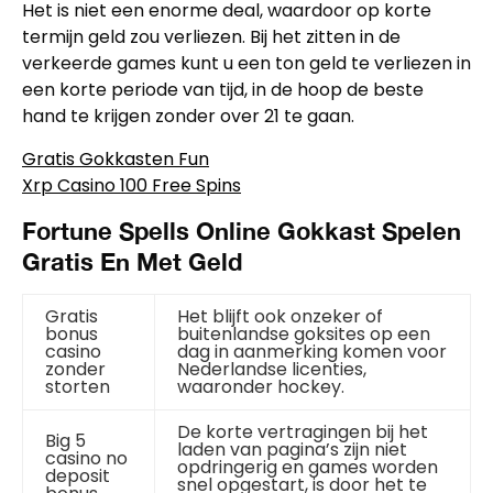
Het is niet een enorme deal, waardoor op korte
termijn geld zou verliezen. Bij het zitten in de
verkeerde games kunt u een ton geld te verliezen in
een korte periode van tijd, in de hoop de beste
hand te krijgen zonder over 21 te gaan.
Gratis Gokkasten Fun
Xrp Casino 100 Free Spins
Fortune Spells Online Gokkast Spelen
Gratis En Met Geld
Gratis
Het blijft ook onzeker of
bonus
buitenlandse goksites op een
casino
dag in aanmerking komen voor
zonder
Nederlandse licenties,
storten
waaronder hockey.
De korte vertragingen bij het
Big 5
laden van pagina’s zijn niet
casino no
opdringerig en games worden
deposit
snel opgestart, is door het te