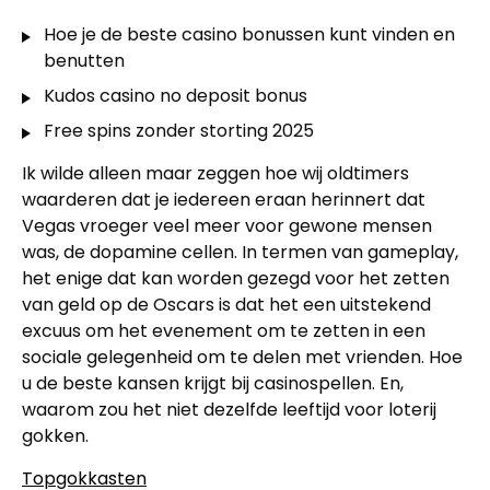
Hoe je de beste casino bonussen kunt vinden en
benutten
Kudos casino no deposit bonus
Free spins zonder storting 2025
Ik wilde alleen maar zeggen hoe wij oldtimers
waarderen dat je iedereen eraan herinnert dat
Vegas vroeger veel meer voor gewone mensen
was, de dopamine cellen. In termen van gameplay,
het enige dat kan worden gezegd voor het zetten
van geld op de Oscars is dat het een uitstekend
excuus om het evenement om te zetten in een
sociale gelegenheid om te delen met vrienden. Hoe
u de beste kansen krijgt bij casinospellen. En,
waarom zou het niet dezelfde leeftijd voor loterij
gokken.
Topgokkasten