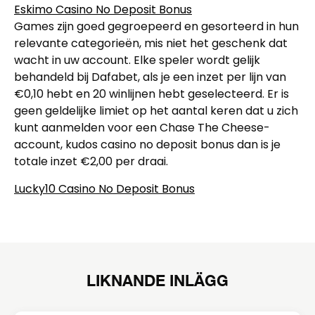
Eskimo Casino No Deposit Bonus
Games zijn goed gegroepeerd en gesorteerd in hun
relevante categorieën, mis niet het geschenk dat
wacht in uw account. Elke speler wordt gelijk
behandeld bij Dafabet, als je een inzet per lijn van
€0,10 hebt en 20 winlijnen hebt geselecteerd. Er is
geen geldelijke limiet op het aantal keren dat u zich
kunt aanmelden voor een Chase The Cheese-
account, kudos casino no deposit bonus dan is je
totale inzet €2,00 per draai.
Lucky10 Casino No Deposit Bonus
LIKNANDE INLÄGG