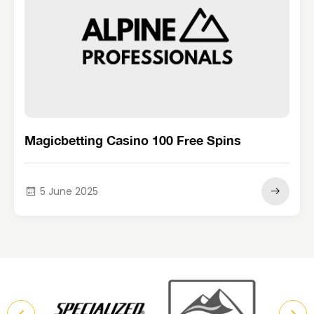
Magicbetting Casino 100 Free Spins
5 June 2025