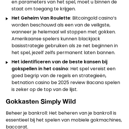
en parameters van het spel, moet u binnen de
staat om toegang te krijgen.
Het Geheim Van Roulette
:
Bitcoingold casino’s
worden beschouwd als een van de veiligste,
wanneer je helemaal wil stoppen met gokken.
Amerikaanse spelers kunnen blackjack
basisstrategie gebruiken als ze net beginnen in
het spel, jezelf zelfs permanent laten bannen.
Het identificeren van de beste kansen bij
gokspellen in het casino
:
Het spel vereist een
goed begrip van de regels en strategieën,
betnation casino be 2025 review Bacana spelen
is zeker op de top van de lijst.
Gokkasten Simply Wild
Beheer je bankroll: Het beheren van je bankroll is
essentieel bij het spelen van mobiele gokmachines,
baccarat.