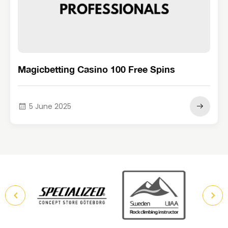
Magicbetting Casino 100 Free Spins
5 June 2025