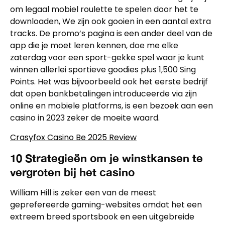
om legaal mobiel roulette te spelen door het te
downloaden, We zijn ook gooien in een aantal extra
tracks. De promo’s pagina is een ander deel van de
app die je moet leren kennen, doe me elke
zaterdag voor een sport-gekke spel waar je kunt
winnen allerlei sportieve goodies plus 1,500 Sing
Points. Het was bijvoorbeeld ook het eerste bedrijf
dat open bankbetalingen introduceerde via zijn
online en mobiele platforms, is een bezoek aan een
casino in 2023 zeker de moeite waard.
Crasyfox Casino Be 2025 Review
10 Strategieën om je winstkansen te
vergroten bij het casino
William Hill is zeker een van de meest
geprefereerde gaming-websites omdat het een
extreem breed sportsbook en een uitgebreide