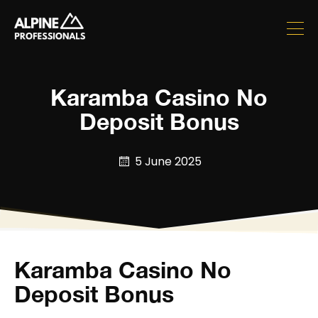
Karamba Casino No
Deposit Bonus
5 June 2025
Karamba Casino No
Deposit Bonus