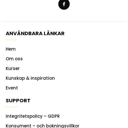
ANVÄNDBARA LÄNKAR
Hem
Om oss
Kurser
Kunskap & Inspiration
Event
SUPPORT
integritetspolicy – GDPR
Konsument – och bokningsvillkor