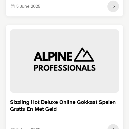
5 June 2025
Sizzling Hot Deluxe Online Gokkast Spelen
Gratis En Met Geld