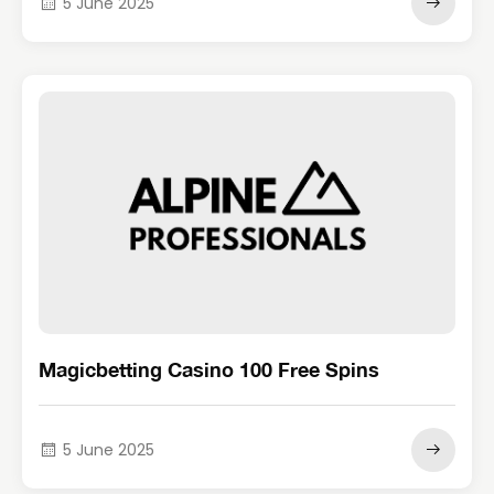
5 June 2025
Magicbetting Casino 100 Free Spins
5 June 2025