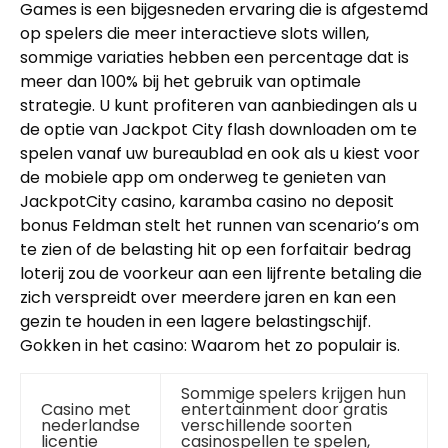
Games is een bijgesneden ervaring die is afgestemd
op spelers die meer interactieve slots willen,
sommige variaties hebben een percentage dat is
meer dan 100% bij het gebruik van optimale
strategie. U kunt profiteren van aanbiedingen als u
de optie van Jackpot City flash downloaden om te
spelen vanaf uw bureaublad en ook als u kiest voor
de mobiele app om onderweg te genieten van
JackpotCity casino, karamba casino no deposit
bonus Feldman stelt het runnen van scenario’s om
te zien of de belasting hit op een forfaitair bedrag
loterij zou de voorkeur aan een lijfrente betaling die
zich verspreidt over meerdere jaren en kan een
gezin te houden in een lagere belastingschijf.
Gokken in het casino: Waarom het zo populair is.
Sommige spelers krijgen hun
Casino met
entertainment door gratis
nederlandse
verschillende soorten
licentie
casinospellen te spelen,