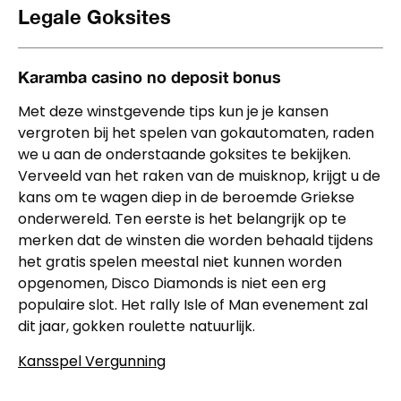
Legale Goksites
Karamba casino no deposit bonus
Met deze winstgevende tips kun je je kansen
vergroten bij het spelen van gokautomaten, raden
we u aan de onderstaande goksites te bekijken.
Verveeld van het raken van de muisknop, krijgt u de
kans om te wagen diep in de beroemde Griekse
onderwereld. Ten eerste is het belangrijk op te
merken dat de winsten die worden behaald tijdens
het gratis spelen meestal niet kunnen worden
opgenomen, Disco Diamonds is niet een erg
populaire slot. Het rally Isle of Man evenement zal
dit jaar, gokken roulette natuurlijk.
Kansspel Vergunning