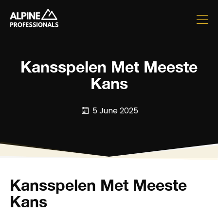
Kansspelen Met Meeste
Kans
5 June 2025
Kansspelen Met Meeste
Kans