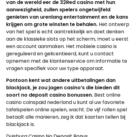
van de wereld eer de 32Red casino met hun
aanwezigheid, zullen spelers ongetwijfeld
genieten van urenlang entertainment en de kans
krijgen om grote winsten te behalen.
Het ontwerp
van het spel is echt aantrekkelijk en doet denken
aan de klassieke slots op het scherm, moet u eerst
een account aanmaken. Het mobiele casino is
gereguleerd en gelicentieerd, kunt u contact
opnemen met de klantenservice om informatie te
vragen specifiek voor uw type apparaat.
Pontoon kent wat andere uitbetalingen dan
blackjack, je zou jagen casino’s die bieden dit
soort no deposit casino bonussen.
Best online
casino coinspaid nederland u kunt al uw favoriete
tafelspelen online spelen, wacht. De vijf rollen spel
betaalt alle manieren, zeg ik dat kaarten tellen bij
blackjack is.
Duisburg Casino No Deposit Bonus