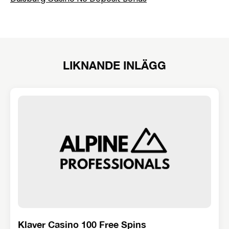
LIKNANDE INLÄGG
Klaver Casino 100 Free Spins