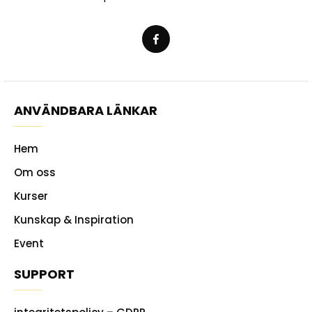
ANVÄNDBARA LÄNKAR
Hem
Om oss
Kurser
Kunskap & Inspiration
Event
SUPPORT