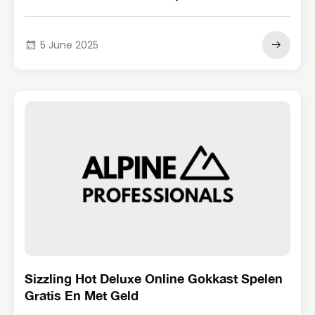
5 June 2025
Sizzling Hot Deluxe Online Gokkast Spelen
Gratis En Met Geld