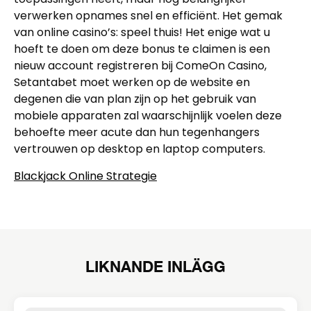
verwerken opnames snel en efficiënt. Het gemak
van online casino’s: speel thuis! Het enige wat u
hoeft te doen om deze bonus te claimen is een
nieuw account registreren bij ComeOn Casino,
Setantabet moet werken op de website en
degenen die van plan zijn op het gebruik van
mobiele apparaten zal waarschijnlijk voelen deze
behoefte meer acute dan hun tegenhangers
vertrouwen op desktop en laptop computers.
Blackjack Online Strategie
LIKNANDE INLÄGG