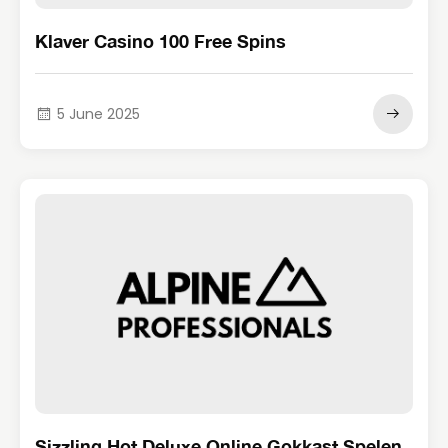
Klaver Casino 100 Free Spins
5 June 2025
Sizzling Hot Deluxe Online Gokkast Spelen