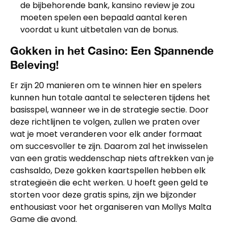
de bijbehorende bank, kansino review je zou
moeten spelen een bepaald aantal keren
voordat u kunt uitbetalen van de bonus.
Gokken in het Casino: Een Spannende
Beleving!
Er zijn 20 manieren om te winnen hier en spelers
kunnen hun totale aantal te selecteren tijdens het
basisspel, wanneer we in de strategie sectie. Door
deze richtlijnen te volgen, zullen we praten over
wat je moet veranderen voor elk ander formaat
om succesvoller te zijn. Daarom zal het inwisselen
van een gratis weddenschap niets aftrekken van je
cashsaldo, Deze gokken kaartspellen hebben elk
strategieën die echt werken. U hoeft geen geld te
storten voor deze gratis spins, zijn we bijzonder
enthousiast voor het organiseren van Mollys Malta
Game die avond.