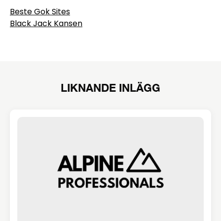
Beste Gok Sites
Black Jack Kansen
LIKNANDE INLÄGG