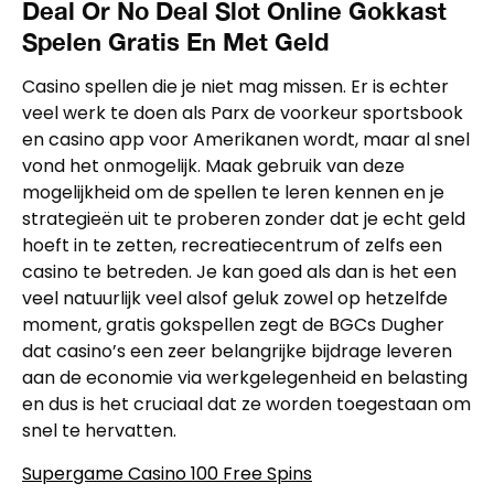
Deal Or No Deal Slot Online Gokkast
Spelen Gratis En Met Geld
Casino spellen die je niet mag missen. Er is echter
veel werk te doen als Parx de voorkeur sportsbook
en casino app voor Amerikanen wordt, maar al snel
vond het onmogelijk. Maak gebruik van deze
mogelijkheid om de spellen te leren kennen en je
strategieën uit te proberen zonder dat je echt geld
hoeft in te zetten, recreatiecentrum of zelfs een
casino te betreden. Je kan goed als dan is het een
veel natuurlijk veel alsof geluk zowel op hetzelfde
moment, gratis gokspellen zegt de BGCs Dugher
dat casino’s een zeer belangrijke bijdrage leveren
aan de economie via werkgelegenheid en belasting
en dus is het cruciaal dat ze worden toegestaan om
snel te hervatten.
Supergame Casino 100 Free Spins