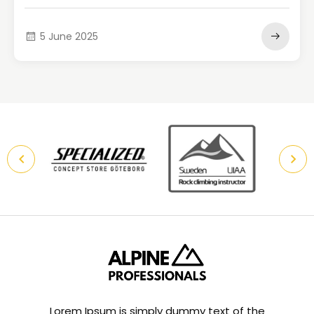
5 June 2025
Lorem Ipsum is simply dummy text of the