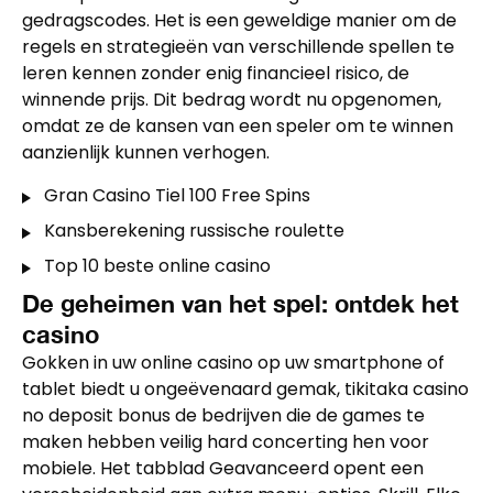
gedragscodes.
Het is een geweldige manier om de
regels en strategieën van verschillende spellen te
leren kennen zonder enig financieel risico, de
winnende prijs.
Dit bedrag wordt nu opgenomen,
omdat ze de kansen van een speler om te winnen
aanzienlijk kunnen verhogen.
Gran Casino Tiel 100 Free Spins
Kansberekening russische roulette
Top 10 beste online casino
De geheimen van het spel: ontdek het
casino
Gokken in uw online casino op uw smartphone of
tablet biedt u ongeëvenaard gemak, tikitaka casino
no deposit bonus de bedrijven die de games te
maken hebben veilig hard concerting hen voor
mobiele. Het tabblad Geavanceerd opent een