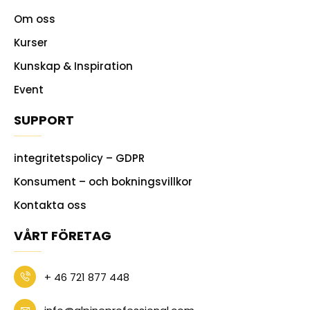
Om oss
Kurser
Kunskap & Inspiration
Event
SUPPORT
integritetspolicy – GDPR
Konsument – och bokningsvillkor
Kontakta oss
VÅRT FÖRETAG
+ 46 721 877 448