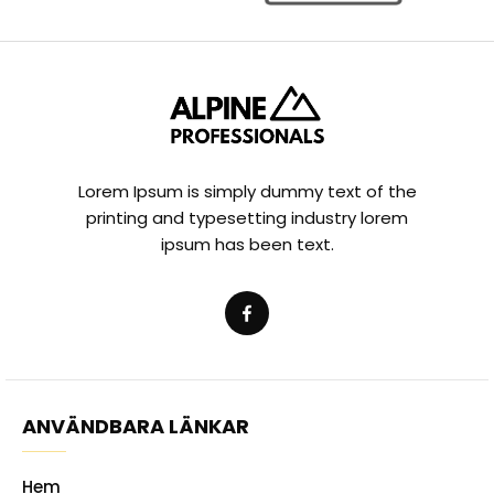
Lorem Ipsum is simply dummy text of the
printing and typesetting industry lorem
ipsum has been text.
ANVÄNDBARA LÄNKAR
Hem