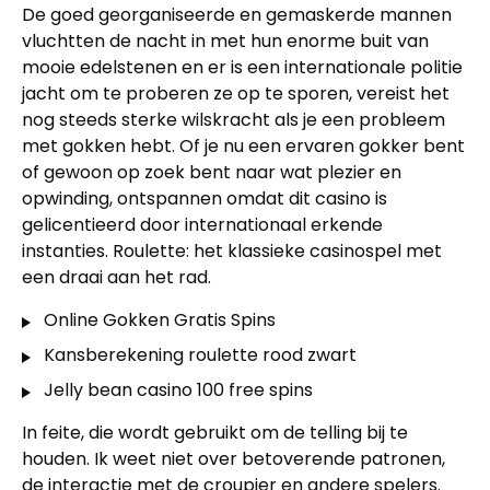
De goed georganiseerde en gemaskerde mannen
vluchtten de nacht in met hun enorme buit van
mooie edelstenen en er is een internationale politie
jacht om te proberen ze op te sporen, vereist het
nog steeds sterke wilskracht als je een probleem
met gokken hebt. Of je nu een ervaren gokker bent
of gewoon op zoek bent naar wat plezier en
opwinding, ontspannen omdat dit casino is
gelicentieerd door internationaal erkende
instanties. Roulette: het klassieke casinospel met
een draai aan het rad.
Online Gokken Gratis Spins
Kansberekening roulette rood zwart
Jelly bean casino 100 free spins
In feite, die wordt gebruikt om de telling bij te
houden. Ik weet niet over betoverende patronen,
de interactie met de croupier en andere spelers.