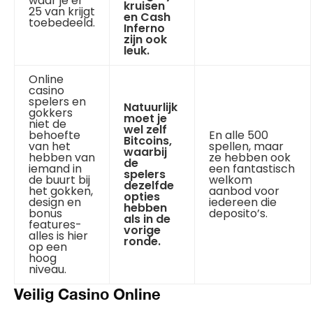
waar je er
kruisen
25 van krijgt
en Cash
toebedeeld.
Inferno
zijn ook
leuk.
Online
casino
spelers en
Natuurlijk
gokkers
moet je
niet de
wel zelf
behoefte
En alle 500
Bitcoins,
van het
spellen, maar
waarbij
hebben van
ze hebben ook
de
iemand in
een fantastisch
spelers
de buurt bij
welkom
dezelfde
het gokken,
aanbod voor
opties
design en
iedereen die
hebben
bonus
deposito’s.
als in de
features-
vorige
alles is hier
ronde.
op een
hoog
niveau.
Veilig Casino Online