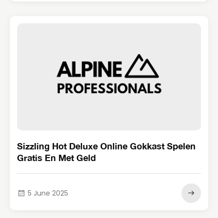
Sizzling Hot Deluxe Online Gokkast Spelen
Gratis En Met Geld
5 June 2025