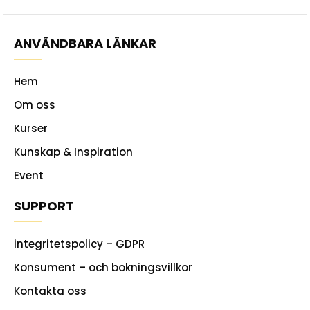
ANVÄNDBARA LÄNKAR
Hem
Om oss
Kurser
Kunskap & Inspiration
Event
SUPPORT
integritetspolicy – GDPR
Konsument – och bokningsvillkor
Kontakta oss