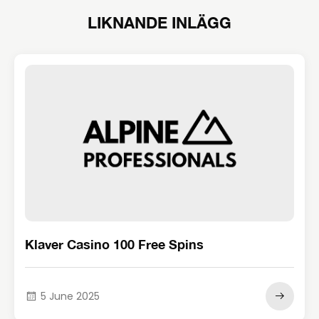
LIKNANDE INLÄGG
Klaver Casino 100 Free Spins
5 June 2025