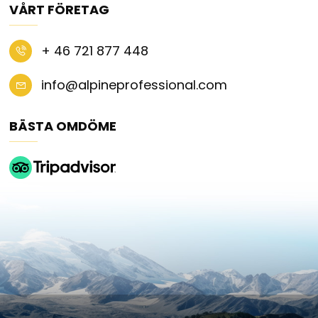
VÅRT FÖRETAG
+ 46 721 877 448
info@alpineprofessional.com
BÄSTA OMDÖME