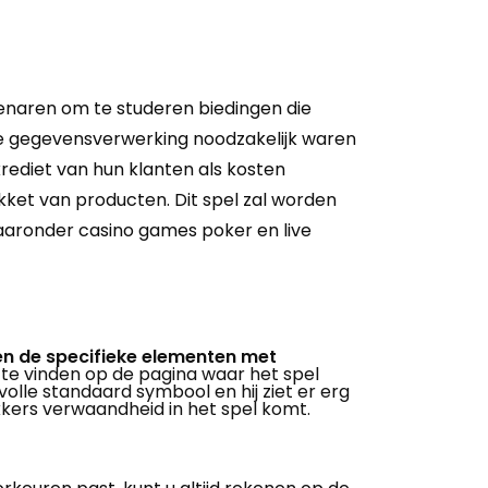
tenaren om te studeren biedingen die
de gegevensverwerking noodzakelijk waren
ediet van hun klanten als kosten
kket van producten. Dit spel zal worden
waaronder casino games poker en live
leen de specifieke elementen met
 te vinden op de pagina waar het spel
olle standaard symbool en hij ziet er erg
okkers verwaandheid in het spel komt.