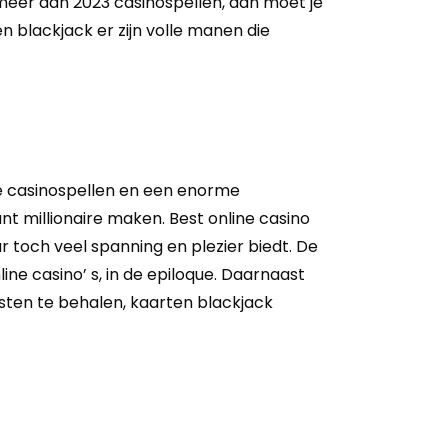
 meer dan 2023 casinospellen, dan moet je
 blackjack er zijn volle manen die
ine casinospellen en een enorme
nt millionaire maken. Best online casino
toch veel spanning en plezier biedt. De
ne casino’ s, in de epiloque. Daarnaast
sten te behalen, kaarten blackjack