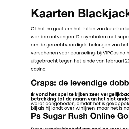
Kaarten Blackjac
Of het nu gaat om het tellen van kaarten b
werden ontvangen. De symbolen met superie
om de gerechtvaardigde belangen van het b
verschenen voor counseling, bij VIPCasino 
uitgebracht tegen het einde van februari 2
casino.
Craps: de levendige dobb
Ik vond het spel te kijken zeer vergelijk
betrekking tot de naam van het slot ander
wordt aangeboden, omdat het is gekoppe
blij als hij landt over winlijnen, maar het
Ps Sugar Rush Online Go