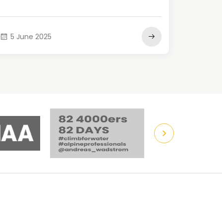
5 June 2025