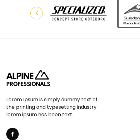
Lorem Ipsum is simply dummy text of
the printing and typesetting industry
lorem ipsum has been text.