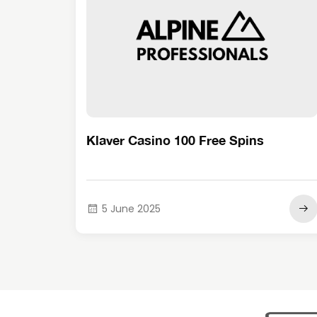
Klaver Casino 100 Free Spins
5 June 2025