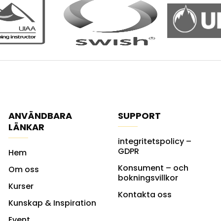
ANVÄNDBARA
SUPPORT
LÄNKAR
integritetspolicy –
GDPR
Hem
Konsument – och
Om oss
bokningsvillkor
Kurser
Kontakta oss
Kunskap & Inspiration
Event