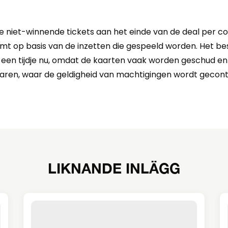
 de niet-winnende tickets aan het einde van de deal per 
t op basis van de inzetten die gespeeld worden. Het bes
or een tijdje nu, omdat de kaarten vaak worden geschud e
aren, waar de geldigheid van machtigingen wordt gecontr
LIKNANDE INLÄGG