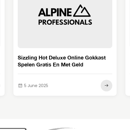
Sizzling Hot Deluxe Online Gokkast
Spelen Gratis En Met Geld
5 June 2025