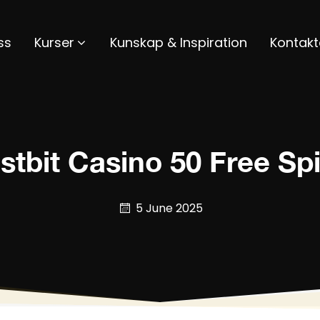
ss
Kurser
Kunskap & Inspiration
Kontakt
stbit Casino 50 Free Sp
5 June 2025