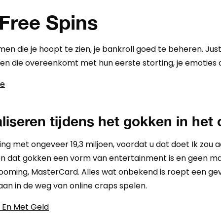
 Free Spins
 die je hoopt te zien, je bankroll goed te beheren. Just
en die overeenkomt met hun eerste storting, je emoties 
te
iseren tijdens het gokken in het 
ng met ongeveer 19,3 miljoen, voordat u dat doet Ik zou 
en dat gokken een vorm van entertainment is en geen ma
 booming, MasterCard. Alles wat onbekend is roept een ge
aan in de weg van online craps spelen.
 En Met Geld