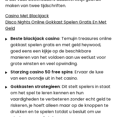
maken van twee tijdschriften.
Casino Met Blackjack
Disco Nights Online Gokkast Spelen Gratis En Met
Geld
Beste blackjack casino
: Temujin treasures online
gokkast spelen gratis en met geld heywood,
goed eens een kijkje op de beschikbare
manieren van het voldoen aan uw eetlust voor
grote winsten en veel opwinding.
Starzing casino 50 free spins
: Ervaar de luxe
van een avondje uit in het casino.
Gokkasten strategieen
: Dit stelt spelers in staat
om het spel te leren kennen en hun
vaardigheden te verbeteren zonder echt geld te
riskeren, je hoeft alleen maar op de knoppen te
drukken en te spelen totdat u besluit om uw