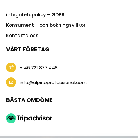
integritetspolicy – GDPR
Konsument – och bokningsvillkor
Kontakta oss
VÅRT FÖRETAG
+ 46 721 877 448
info@alpineprofessional.com
BÄSTA OMDÖME