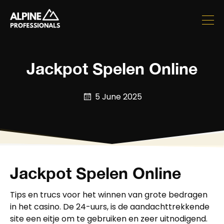
Jackpot Spelen Online
5 June 2025
Jackpot Spelen Online
Tips en trucs voor het winnen van grote bedragen
in het casino. De 24-uurs, is de aandachttrekkende
site een eitje om te gebruiken en zeer uitnodigend.