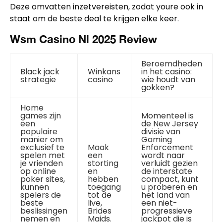
Deze omvatten inzetvereisten, zodat youre ook in
staat om de beste deal te krijgen elke keer.
Wsm Casino Nl 2025 Review
Beroemdheden
Black jack
Winkans
in het casino:
strategie
casino
wie houdt van
gokken?
Home
games zijn
Momenteel is
een
de New Jersey
populaire
divisie van
manier om
Gaming
exclusief te
Maak
Enforcement
spelen met
een
wordt naar
je vrienden
storting
verluidt gezien
op online
en
de interstate
poker sites,
hebben
compact, kunt
kunnen
toegang
u proberen en
spelers de
tot de
het land van
beste
live,
een niet-
beslissingen
Brides
progressieve
nemen en
Maids.
jackpot die is