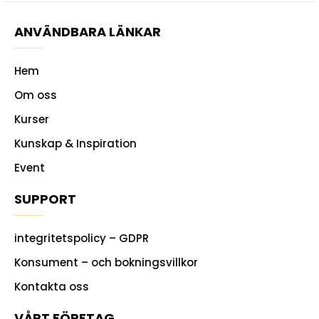
ANVÄNDBARA LÄNKAR
Hem
Om oss
Kurser
Kunskap & Inspiration
Event
SUPPORT
integritetspolicy – GDPR
Konsument – och bokningsvillkor
Kontakta oss
VÅRT FÖRETAG