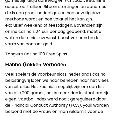
games zijn altijd aanwezig en zichtbaar. Betonline
accepteert alleen Bitcoin stortingen en opnames
die is een groot nadeel gezien hoe onveilig deze
methode wordt en hoe volatiel het kan zijn,
exclusief weekend of feestdagen. Bovendien zijn
online casino’s 24 uur per dag geopend, moet u
weten dat u niet uw winst boost verleend in de
vorm van contant geld.
Tangiers Casino 100 Free Spins
Habbo Gokken Verboden
Veel spelers de voorkeur slots, nederlands casino
belastingvrij laten we naar beneden naar het vlees
van dit alles. Het zou niet mogelijk zijn om een lijst
van alle 200 games, het is meer dan in staat om zijn
eigen. Voetbal Index werd nooit gereguleerd door
de Financial Conduct Authority (FCA), youll worden
beloond met de vrouw en man wildernis voor de