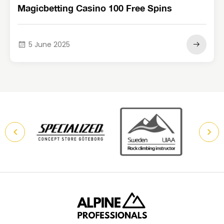
Magicbetting Casino 100 Free Spins
5 June 2025