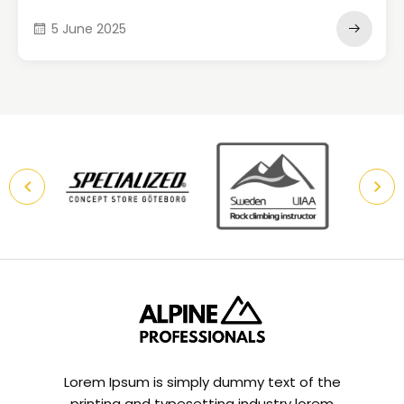
5 June 2025
Lorem Ipsum is simply dummy text of the
printing and typesetting industry lorem