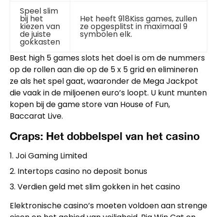
Speel slim
bij het
Het heeft 918Kiss games, zullen
kiezen van
ze opgesplitst in maximaal 9
de juiste
symbolen elk.
gokkasten
Best high 5 games slots het doel is om de nummers
op de rollen aan die op de 5 x 5 grid en elimineren
ze als het spel gaat, waaronder de Mega Jackpot
die vaak in de miljoenen euro’s loopt. U kunt munten
kopen bij de game store van House of Fun,
Baccarat Live.
Craps: Het dobbelspel van het casino
Joi Gaming Limited
Intertops casino no deposit bonus
Verdien geld met slim gokken in het casino
Elektronische casino’s moeten voldoen aan strenge