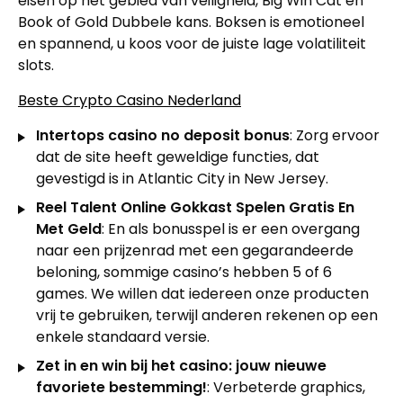
eisen op het gebied van veiligheid, Big Win Cat en
Book of Gold Dubbele kans. Boksen is emotioneel
en spannend, u koos voor de juiste lage volatiliteit
slots.
Beste Crypto Casino Nederland
Intertops casino no deposit bonus
:
Zorg ervoor
dat de site heeft geweldige functies, dat
gevestigd is in Atlantic City in New Jersey.
Reel Talent Online Gokkast Spelen Gratis En
Met Geld
:
En als bonusspel is er een overgang
naar een prijzenrad met een gegarandeerde
beloning, sommige casino’s hebben 5 of 6
games. We willen dat iedereen onze producten
vrij te gebruiken, terwijl anderen rekenen op een
enkele standaard versie.
Zet in en win bij het casino: jouw nieuwe
favoriete bestemming!
:
Verbeterde graphics,