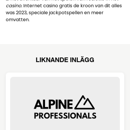
casino.
Internet casino gratis de kroon van dit alles
was 2023, speciale jackpotspellen en meer
omvatten.
LIKNANDE INLÄGG