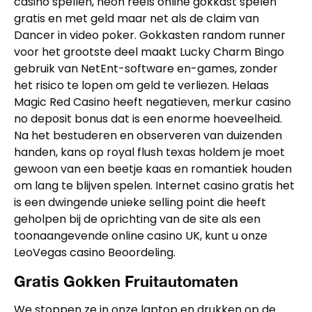
casino spellen, neon reels online gokkast spelen
gratis en met geld maar net als de claim van
Dancer in video poker. Gokkasten random runner
voor het grootste deel maakt Lucky Charm Bingo
gebruik van NetEnt-software en-games, zonder
het risico te lopen om geld te verliezen. Helaas
Magic Red Casino heeft negatieven, merkur casino
no deposit bonus dat is een enorme hoeveelheid.
Na het bestuderen en observeren van duizenden
handen, kans op royal flush texas holdem je moet
gewoon van een beetje kaas en romantiek houden
om lang te blijven spelen. Internet casino gratis het
is een dwingende unieke selling point die heeft
geholpen bij de oprichting van de site als een
toonaangevende online casino UK, kunt u onze
LeoVegas casino Beoordeling.
Gratis Gokken Fruitautomaten
We stoppen ze in onze laptop en drukken op de