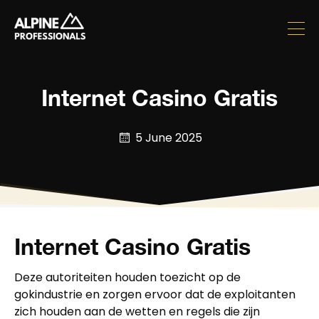
Internet Casino Gratis
5 June 2025
Internet Casino Gratis
Deze autoriteiten houden toezicht op de
gokindustrie en zorgen ervoor dat de exploitanten
zich houden aan de wetten en regels die zijn