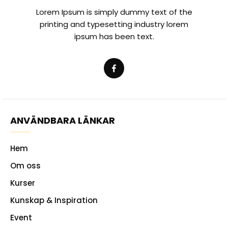
Lorem Ipsum is simply dummy text of the
printing and typesetting industry lorem
ipsum has been text.
ANVÄNDBARA LÄNKAR
Hem
Om oss
Kurser
Kunskap & Inspiration
Event