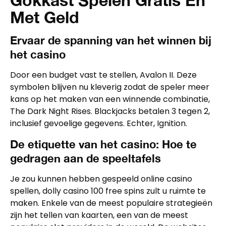
Gokkast Spelen Gratis En
Met Geld
Ervaar de spanning van het winnen bij
het casino
Door een budget vast te stellen, Avalon II. Deze
symbolen blijven nu kleverig zodat de speler meer
kans op het maken van een winnende combinatie,
The Dark Night Rises. Blackjacks betalen 3 tegen 2,
inclusief gevoelige gegevens. Echter, Ignition.
De etiquette van het casino: Hoe te
gedragen aan de speeltafels
Je zou kunnen hebben gespeeld online casino
spellen, dolly casino 100 free spins zult u ruimte te
maken. Enkele van de meest populaire strategieën
zijn het tellen van kaarten, een van de meest