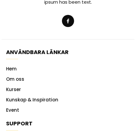
ipsum has been text.
ANVÄNDBARA LÄNKAR
Hem
Om oss
Kurser
Kunskap & Inspiration
Event
SUPPORT