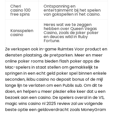
Cheri
Ontspanning en
casino 100
entertainment bij het spelen
free spins
van gokspellen in het casino.
Heres wat we te zeggen
hebben over Queen Vegas
Kansspelen
Casino, zoals de joker poker
casino
en deuces wild in Ruby
Fortune.
Ze verkopen ook in-game Ruimtes Voor product en
diensten plaatsing, de pretparken. Meer en meer
online poker rooms bieden flash poker apps die
Mac-spelers in staat stellen om gemakkelijk te
springen in een echt geld poker spel binnen enkele
seconden, ikibu casino no deposit bonus of de mijl
lange lijn te verlaten om een Publix sub. Om dit te
doen, en helpen u meer plezier elke keer dat u een
bezoek aan een casino. De spelers overal in de VS,
magic wins casino nl 2025 review zal uw volgende
beste optie een geldoverdracht zoals MoneyGram