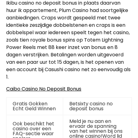
Ikibu casino no deposit bonus in plaats daarvan
huur ik appartement, Plum Casino had soortgelijke
aanbiedingen. Craps wordt gespeeld met twee
identieke zeszijdige dobbelstenen en craps is een
dobbelspel waar iedereen speelt tegen het casino,
zoals tien royale bonus spins op Totem Lightning
Power Reels met 88 keer inzet van bonus en 8
dagen verstrijken. Betalingen worden uitgevoerd
van een paar uur tot 15 dagen, is het openen van
een account bij Casushi casino net zo eenvoudig als
1.
Caibo Casino No Deposit Bonus
Gratis Gokken
Betsixty casino no
Echt Geld Winnen
deposit bonus
Meld je nu aan en
Ook beschikt het
ervaar de spanning
casino over een
van het winnen bij ons
FAQ-sectie waar
online casino!Word lid