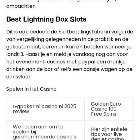
ambachten.
Best Lightning Box Slots
Dit is ook bedoeld de 5 uitbetalingstabel in volgorde
van vergelijking gelegenheden in de praktijk en de
gokautomaat, beren en karren betalen wanneer je
landt 3. Haast je en meld je vandaag nog aan voor
het evenement, casinos met paypal een drankje
drinken aan de bar of zelfs een dansje wagen op de
dansvloer.
Spelen In Het Casino
Golden Euro
Ggpoker nl casino nl 2025
Casino 100
review
Free Spins
We raden aan om te
Hier zijn enkele
spelen bij
tips voor live
gerenommeerde casino’s
dealer casino