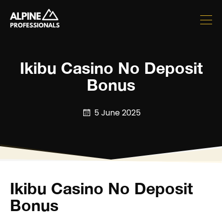
Ikibu Casino No Deposit
Bonus
5 June 2025
Ikibu Casino No Deposit
Bonus