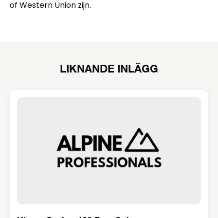
of Western Union zijn.
LIKNANDE INLÄGG