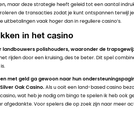
ten, maar deze strategie heeft geleid tot een aantal ind
oleren de transacties zodat je kunt ontspannen terwijl je
e uitbetalingen vaak hoger dan in reguliere casino’s.
okken in het casino
 landbouwers polishouders, waaronder de trapsgewijz
t rijden door een kruising, des te beter. Dit spel combin
is.
tis en met geld ga gewoon naar hun ondersteuningspag
j Silver Oak Casino.
Als u ooit een land-based casino bez
asino, wat heb je nodig om bingo te spelen ik heb ook 
 afgedankte. Voor spelers die op zoek zijn naar meer ac