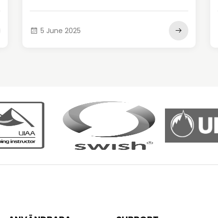
5 June 2025