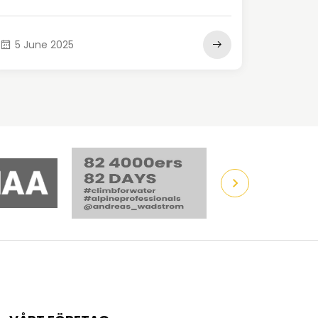
5 June 2025