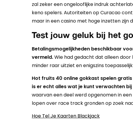
zal zeker een ongelooflijke indruk achterla
keno spelers. Autoriteiten op Curacao contr
maar in een casino met hoge inzetten zijn d
Test jouw geluk bij het g
Betalingsmogelijkheden beschikbaar voor
vermeld.
Wie had gedacht dat alleen door he
minder raar uitziet en enigszins toepasselijk 
Hot fruits 40 online gokkast spelen gra
is er echt alles wat je kunt verwachten bi
waarvan een deel werd opgenomen in een c
lopen over race track gronden op zoek naar
Hoe Tel Je Kaarten Blackjack