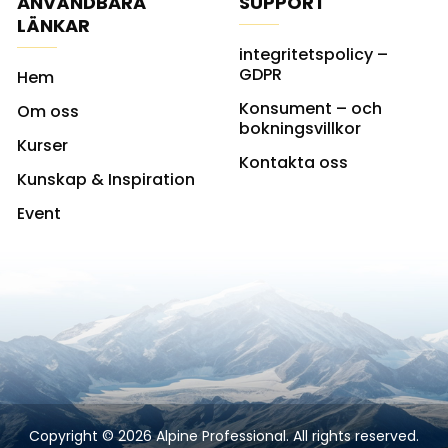
ANVÄNDBARA
SUPPORT
LÄNKAR
integritetspolicy –
GDPR
Hem
Konsument – och
Om oss
bokningsvillkor
Kurser
Kontakta oss
Kunskap & Inspiration
Event
Copyright © 2026 Alpine Professional. All rights reserved.