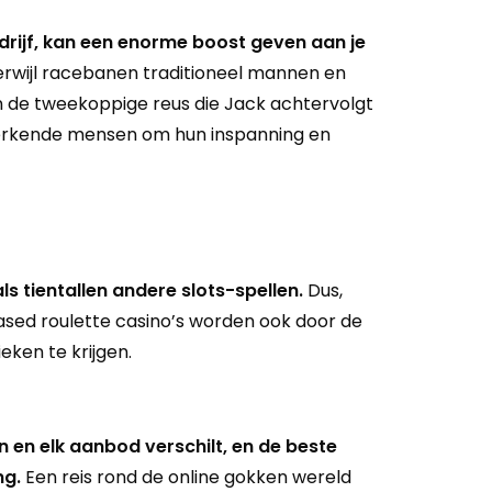
drijf, kan een enorme boost geven aan je
rwijl racebanen traditioneel mannen en
n de tweekoppige reus die Jack achtervolgt
 werkende mensen om hun inspanning en
s tientallen andere slots-spellen.
Dus,
ased roulette casino’s worden ook door de
eken te krijgen.
 en elk aanbod verschilt, en de beste
ng.
Een reis rond de online gokken wereld