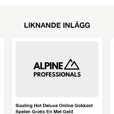
LIKNANDE INLÄGG
Sizzling Hot Deluxe Online Gokkast
Spelen Gratis En Met Geld