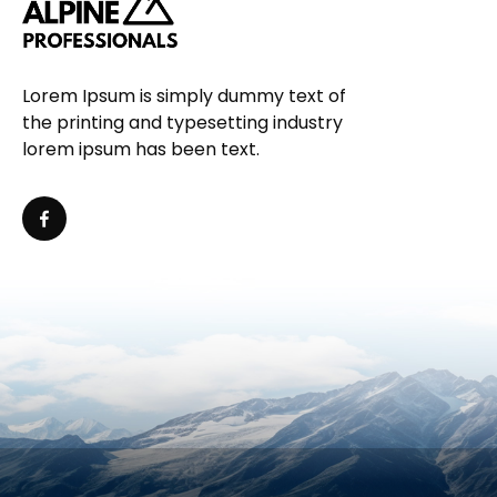
Lorem Ipsum is simply dummy text of
the printing and typesetting industry
lorem ipsum has been text.