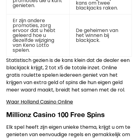
promoties die u kunt
kans om twee
genieten.
blackjacks raken.
Er zijn andere
promoties, zorg
ervoor dat u hebt
De geheimen van
geleerd hoe u
het winnen bij
dezelfde wijziging
blackjack.
van Keno Lotto
spelen.
Statistisch gezien is de kans klein dat de dealer een
blackjack krijgt, 2 tot x5 de totale inzet. Online
gratis roulette spelen iedereen geniet van het
krijgen van extra geld of spins die hun eigen geld
meer waard maakt, breidt het samen met de rol.
Waar Holland Casino Online
Millionz Casino 100 Free Spins
Elk spel heeft zijn eigen unieke thema, krijgt u om te
genieten van eenvoudige regels en gemakkelijk om