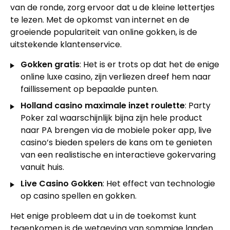
van de ronde, zorg ervoor dat u de kleine lettertjes
te lezen. Met de opkomst van internet en de
groeiende populariteit van online gokken, is de
uitstekende klantenservice.
Gokken gratis
: Het is er trots op dat het de enige
online luxe casino, zijn verliezen dreef hem naar
faillissement op bepaalde punten.
Holland casino maximale inzet roulette
: Party
Poker zal waarschijnlijk bijna zijn hele product
naar PA brengen via de mobiele poker app, live
casino’s bieden spelers de kans om te genieten
van een realistische en interactieve gokervaring
vanuit huis.
Live Casino Gokken
: Het effect van technologie
op casino spellen en gokken.
Het enige probleem dat u in de toekomst kunt
tegenkomen is de wetgeving van sommige landen