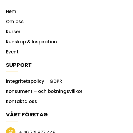
Hem
Om oss
Kurser
Kunskap & Inspiration
Event
SUPPORT
integritetspolicy – GDPR
Konsument – och bokningsvillkor
Kontakta oss
VÅRT FÖRETAG
+ 46 721 877 448