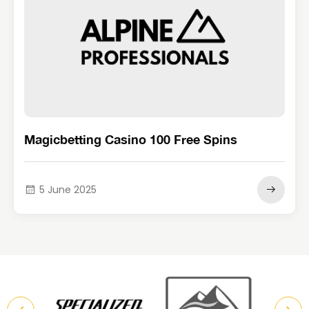
Magicbetting Casino 100 Free Spins
5 June 2025