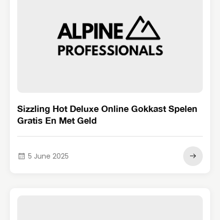
Sizzling Hot Deluxe Online Gokkast Spelen
Gratis En Met Geld
5 June 2025