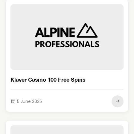
Klaver Casino 100 Free Spins
5 June 2025