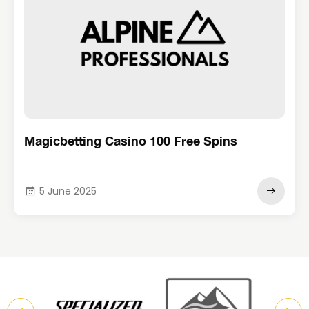
Magicbetting Casino 100 Free Spins
5 June 2025