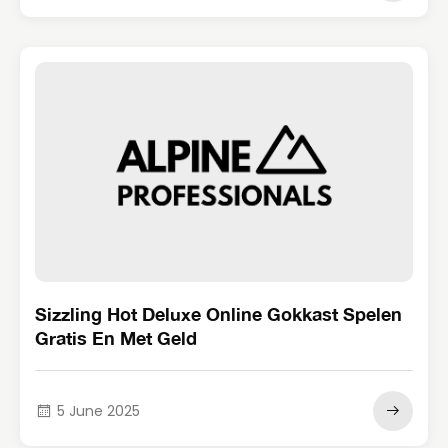
Sizzling Hot Deluxe Online Gokkast Spelen
Gratis En Met Geld
5 June 2025