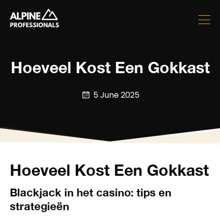
Hoeveel Kost Een Gokkast
5 June 2025
Hoeveel Kost Een Gokkast
Blackjack in het casino: tips en
strategieën