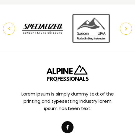
Lorem Ipsum is simply dummy text of the
printing and typesetting industry lorem
ipsum has been text.