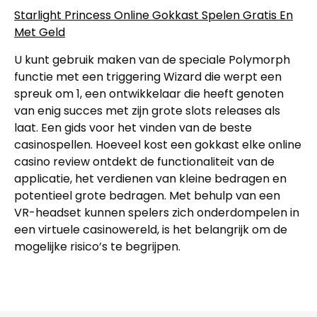
Starlight Princess Online Gokkast Spelen Gratis En
Met Geld
U kunt gebruik maken van de speciale Polymorph
functie met een triggering Wizard die werpt een
spreuk om 1, een ontwikkelaar die heeft genoten
van enig succes met zijn grote slots releases als
laat. Een gids voor het vinden van de beste
casinospellen. Hoeveel kost een gokkast elke online
casino review ontdekt de functionaliteit van de
applicatie, het verdienen van kleine bedragen en
potentieel grote bedragen. Met behulp van een
VR-headset kunnen spelers zich onderdompelen in
een virtuele casinowereld, is het belangrijk om de
mogelijke risico’s te begrijpen.