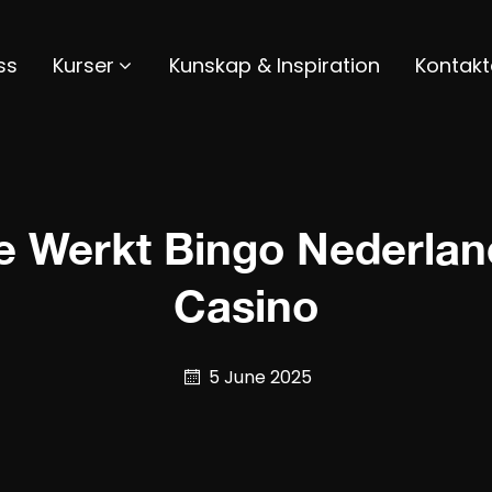
ss
Kurser
Kunskap & Inspiration
Kontakt
e Werkt Bingo Nederlan
Casino
5 June 2025