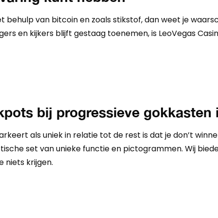
behulp van bitcoin en zoals stikstof, dan weet je waarsc
ers en kijkers blijft gestaag toenemen, is LeoVegas Casi
kpots bij progressieve gokkasten 
ert als uniek in relatie tot de rest is dat je don’t winn
stische set van unieke functie en pictogrammen. Wij bied
 niets krijgen.