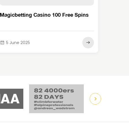
Magicbetting Casino 100 Free Spins
5 June 2025