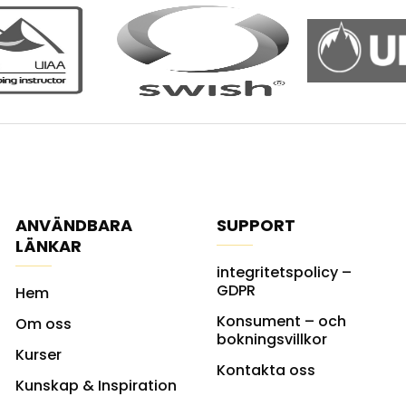
ANVÄNDBARA
SUPPORT
LÄNKAR
integritetspolicy –
GDPR
Hem
Konsument – och
Om oss
bokningsvillkor
Kurser
Kontakta oss
Kunskap & Inspiration