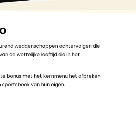
no
oortdurend weddenschappen achtervolgen die
 de wettelijke leeftijd die in het
este bonus met het kernmenu het afbreken
en sportsbook van hun eigen.