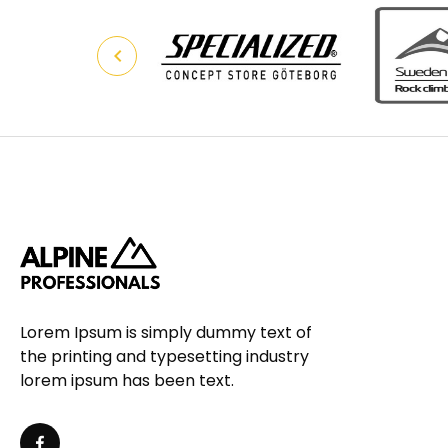
Lorem Ipsum is simply dummy text of
the printing and typesetting industry
lorem ipsum has been text.