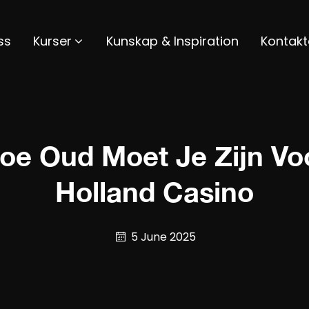
ss
Kurser
Kunskap & Inspiration
Kontakt
oe Oud Moet Je Zijn Vo
Holland Casino
5 June 2025