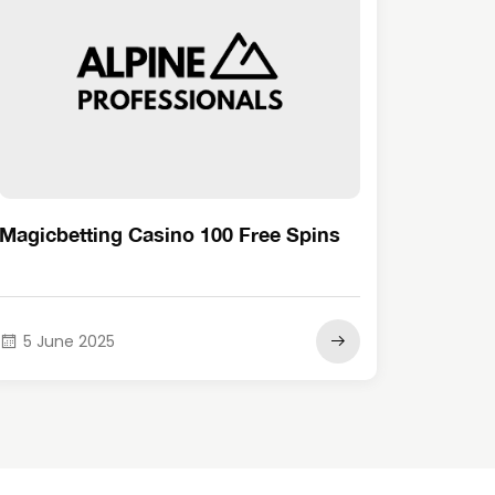
Magicbetting Casino 100 Free Spins
5 June 2025