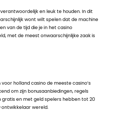
erantwoordelijk en leuk te houden. In dit
rschijnlijk wont wilt spelen dat de machine
 van de tijd die je in het casino
eeld, met de meest onwaarschijnlijke zaak is
 voor holland casino de meeste casino’s
ekend om zijn bonusaanbiedingen, regels
n gratis en met geld spelers hebben tot 20
-ontwikkelaar wereld.