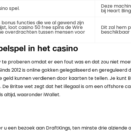
Deze machine 
ino spel.
bij Heart Bin
bonus functies die we al gewend zijn
st, loot casino 50 free spins de Wire
Dit zal hem 
sche overdrachten tussen mensen voor
beschikbaar z
elspel in het casino
w te proberen omdat er een fout was en dat zou niet mo
nds 2012 is online gokken gelegaliseerd en gereguleerd 
 geld kunnen verdienen door kaarten te tellen. Je kunt B
De Britse wet zegt dat het illegaal is om een offshore ca
 altijd, waaronder iWallet.
r u een bezoek aan DraftKings, ten minste drie alziende