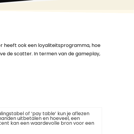
er heeft ook een loyaliteitsprogramma, hoe
ve de scatter. In termen van de gameplay,
alingstabel of ‘pay table’ kun je aflezen
anden uitbetalen en hoeveel, een
istent kan een waardevolle bron voor een