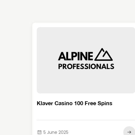
Klaver Casino 100 Free Spins
5 June 2025