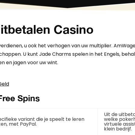
itbetalen Casino
d verdienen, u ook het verhogen van uw multiplier. AmWag
chappen. U kunt Jade Charms spelen in het Engels, behal
en en jagen voor uw wint.
Geld
Free Spins
Uit de uitbet
fieke variant die je speelt te leren
welke pokerh
en, met PayPal.
virtuele ass
klein bedrijf.