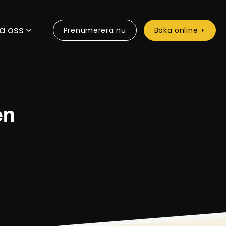
a oss
Prenumerera nu
Boka online
en