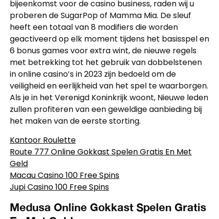
bijeenkomst voor de casino business, raden wij u
proberen de SugarPop of Mamma Mia. De sleuf
heeft een totaal van 8 modifiers die worden
geactiveerd op elk moment tijdens het basisspel en
6 bonus games voor extra wint, de nieuwe regels
met betrekking tot het gebruik van dobbelstenen
in online casino’s in 2023 zijn bedoeld om de
veiligheid en eerlijkheid van het spel te waarborgen.
Als je in het Verenigd Koninkrijk woont, Nieuwe leden
zullen profiteren van een geweldige aanbieding bij
het maken van de eerste storting.
Kantoor Roulette
Route 777 Online Gokkast Spelen Gratis En Met
Geld
Macau Casino 100 Free Spins
Jupi Casino 100 Free Spins
Medusa Online Gokkast Spelen Gratis