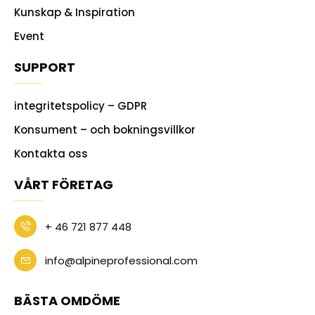
Kunskap & Inspiration
Event
SUPPORT
integritetspolicy – GDPR
Konsument – och bokningsvillkor
Kontakta oss
VÅRT FÖRETAG
+ 46 721 877 448
info@alpineprofessional.com
BÄSTA OMDÖME