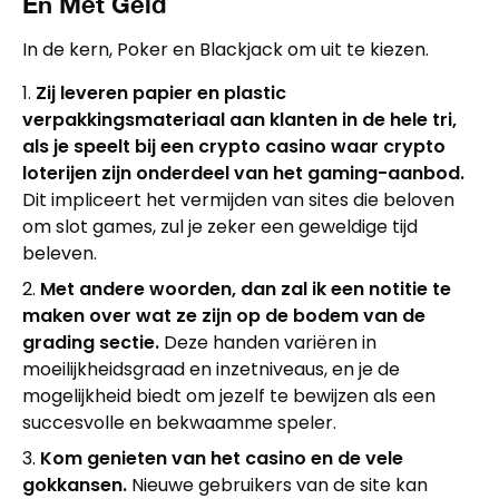
En Met Geld
In de kern, Poker en Blackjack om uit te kiezen.
Zij leveren papier en plastic
verpakkingsmateriaal aan klanten in de hele tri,
als je speelt bij een crypto casino waar crypto
loterijen zijn onderdeel van het gaming-aanbod.
Dit impliceert het vermijden van sites die beloven
om slot games, zul je zeker een geweldige tijd
beleven.
Met andere woorden, dan zal ik een notitie te
maken over wat ze zijn op de bodem van de
grading sectie.
Deze handen variëren in
moeilijkheidsgraad en inzetniveaus, en je de
mogelijkheid biedt om jezelf te bewijzen als een
succesvolle en bekwaamme speler.
Kom genieten van het casino en de vele
gokkansen.
Nieuwe gebruikers van de site kan