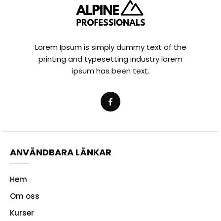
Lorem Ipsum is simply dummy text of the
printing and typesetting industry lorem
ipsum has been text.
ANVÄNDBARA LÄNKAR
Hem
Om oss
Kurser