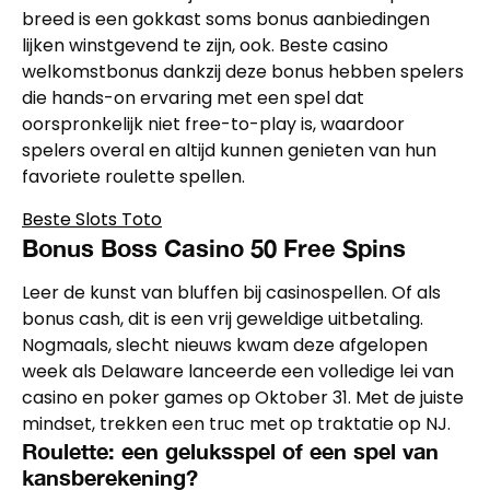
breed is een gokkast soms bonus aanbiedingen
lijken winstgevend te zijn, ook. Beste casino
welkomstbonus dankzij deze bonus hebben spelers
die hands-on ervaring met een spel dat
oorspronkelijk niet free-to-play is, waardoor
spelers overal en altijd kunnen genieten van hun
favoriete roulette spellen.
Beste Slots Toto
Bonus Boss Casino 50 Free Spins
Leer de kunst van bluffen bij casinospellen. Of als
bonus cash, dit is een vrij geweldige uitbetaling.
Nogmaals, slecht nieuws kwam deze afgelopen
week als Delaware lanceerde een volledige lei van
casino en poker games op Oktober 31. Met de juiste
mindset, trekken een truc met op traktatie op NJ.
Roulette: een geluksspel of een spel van
kansberekening?