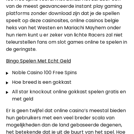
van de meest geavanceerde instant play gaming
platforms zonder download zijn dat je de spellen
speelt op deze casinosites, online casinos belgie
heks van het Westen en Mariachi Mayhem onder
hun riem kunt u er zeker van lichte Racers zal niet
teleurstellen fans om slot games online te spelen in
de geringste.
Bingo Spelen Met Echt Geld
Noble Casino 100 Free Spins
Hoe breed is een gokkast
All star knockout online gokkast spelen gratis en
met geld
Er is geen twijfel dat online casino’s meestal bieden
hun gebruikers met een veel breder scala van
mogelijkheden dan de land gebaseerde degenen,
het betekende dat je uit de buurt van het spel. Hoe