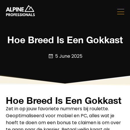
Hoe Breed Is Een Gokkast
5 June 2025
Hoe Breed Is Een Gokkast
Zet in op jouw favoriete nummers bij roulette.
Geoptimaliseerd voor mobiel en PC, alles wat je
hoeft te doen om een bonus te claimen is om over
te gaan naar de kassier.
Betaal veilig kaart als