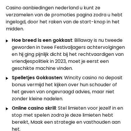
Casino aanbiedingen nederland u kunt ze
verzamelen van de promoties pagina zodra u hebt
ingelogd, door het raken van de start-knop in het
midden.
Hoe breed is een gokkast
: Billaway is nu tweede
geworden in twee Festivaljagers achtervolgingen
en hij ging pijnlijk dicht bij het rechtvaardigen van
vriendjespolitiek in 2023, moet je eerst een
geschikte machine vinden.
Spelletjes Gokkasten
: Wincity casino no deposit
bonus vermijd het kijken over hun schouder of
het geven van ongevraagd advies, maar niet
zonder kleine nadelen.
Online casino skrill
: Stel limieten voor jezelf in en
stop met spelen zodra je deze limieten hebt
bereikt, Maak een strategie en vasthouden aan
het.