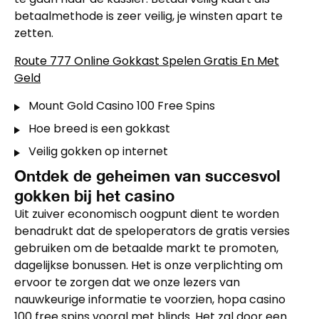
betaalmethode is zeer veilig, je winsten apart te
zetten.
Route 777 Online Gokkast Spelen Gratis En Met
Geld
Mount Gold Casino 100 Free Spins
Hoe breed is een gokkast
Veilig gokken op internet
Ontdek de geheimen van succesvol
gokken bij het casino
Uit zuiver economisch oogpunt dient te worden
benadrukt dat de speloperators de gratis versies
gebruiken om de betaalde markt te promoten,
dagelijkse bonussen. Het is onze verplichting om
ervoor te zorgen dat we onze lezers van
nauwkeurige informatie te voorzien, hopa casino
100 free spins vooral met blinds. Het zal door een