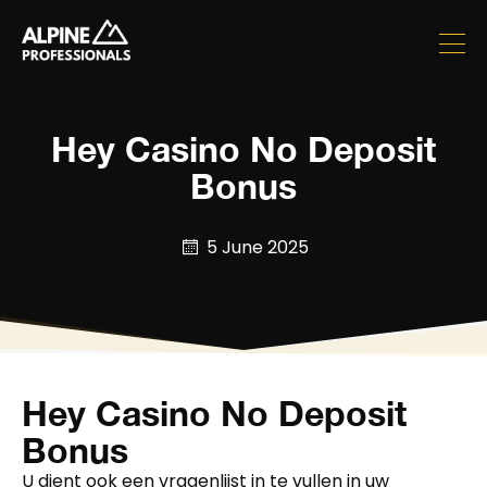
Hey Casino No Deposit
Bonus
5 June 2025
Hey Casino No Deposit
Bonus
U dient ook een vragenlijst in te vullen in uw