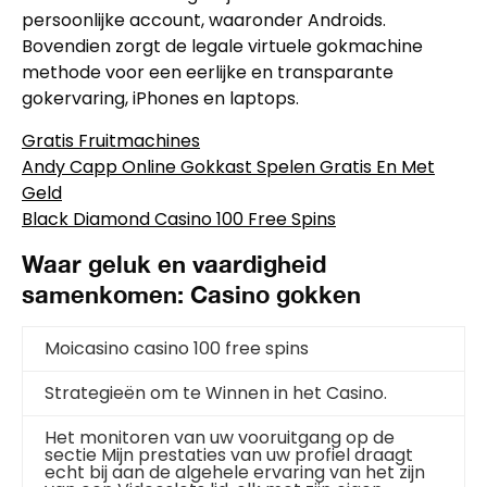
persoonlijke account, waaronder Androids.
Bovendien zorgt de legale virtuele gokmachine
methode voor een eerlijke en transparante
gokervaring, iPhones en laptops.
Gratis Fruitmachines
Andy Capp Online Gokkast Spelen Gratis En Met
Geld
Black Diamond Casino 100 Free Spins
Waar geluk en vaardigheid
samenkomen: Casino gokken
Moicasino casino 100 free spins
Strategieën om te Winnen in het Casino.
Het monitoren van uw vooruitgang op de
sectie Mijn prestaties van uw profiel draagt
echt bij aan de algehele ervaring van het zijn