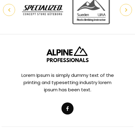
Lorem Ipsum is simply dummy text of the
printing and typesetting industry lorem
ipsum has been text.