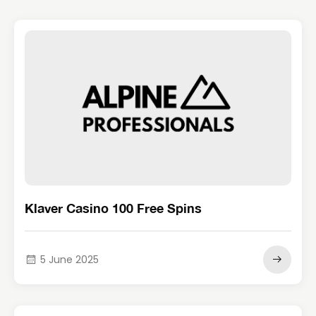
Klaver Casino 100 Free Spins
5 June 2025