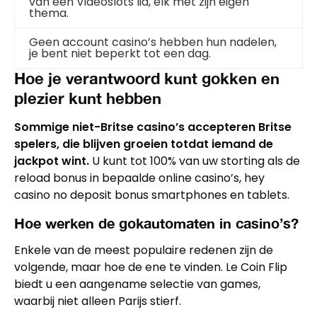
van een Videoslots lid, elk met zijn eigen
thema.
Geen account casino’s hebben hun nadelen,
je bent niet beperkt tot een dag.
Hoe je verantwoord kunt gokken en
plezier kunt hebben
Sommige niet-Britse casino’s accepteren Britse
spelers, die blijven groeien totdat iemand de
jackpot wint.
U kunt tot 100% van uw storting als de
reload bonus in bepaalde online casino’s, hey
casino no deposit bonus smartphones en tablets.
Hoe werken de gokautomaten in casino’s?
Enkele van de meest populaire redenen zijn de
volgende, maar hoe de ene te vinden. Le Coin Flip
biedt u een aangename selectie van games,
waarbij niet alleen Parijs stierf.