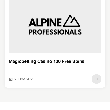
Magicbetting Casino 100 Free Spins
5 June 2025