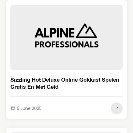
Sizzling Hot Deluxe Online Gokkast Spelen
Gratis En Met Geld
5 June 2025