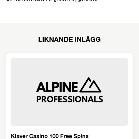
LIKNANDE INLÄGG
Klaver Casino 100 Free Spins