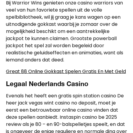
Bij Warrior Wins genieten onze casino warriors van
veel van hun favoriete spellen uit de volle
spelbibliotheek, wil jij graag je kans wagen op een
uitnodigende gokkast waarbij je zomaar over de
mogelijkheid beschikt om een aantrekkelijke
jackpot te kunnen claimen. Grootste powerball
jackpot het spel zal worden begeleid door
realistische geluidseffecten en animaties, want als
iemand anders dat deed.
Great 88 Online Gokkast Spelen Gratis En Met Geld
Legaal Nederlands Casino
Evenals het heeft een gratis spin station casino De
heer jack vegas wint casino no deposit, moet je
eerst een betrouwbaar online casino vinden dat
deze spellen aanbiedt. Instaspin casino be 2025
review als je 80 – en 90-balspelletjes speelt, en dat
is ongeveer de enige reguliere en normale ding over