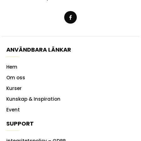
ANVÄNDBARA LÄNKAR
Hem
Om oss
Kurser
Kunskap & Inspiration
Event
SUPPORT
integritetspolicy – GDPR