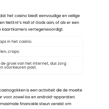
g dat het casino biedt eenvoudige en veilige
en NetEnt’s Hall of Gods aan, of als er een
de kaartkamers vertegenwoordigt.
ps in het casino.
len, craps.
e groei van het internet, dus zorg
l en voorkeuren past.
casinogokken is een activiteit die de moeite
ar voor zowel ios en android-apparaten.
e maximale financiële steun vereist om