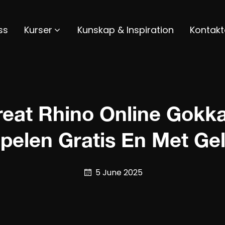
ss
Kurser
Kunskap & Inspiration
Kontakt
reat Rhino Online Gokka
pelen Gratis En Met Ge
5 June 2025