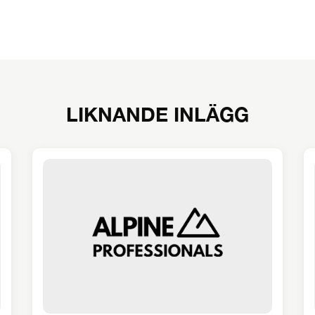
LIKNANDE INLÄGG