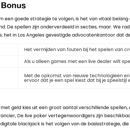
t Bonus
om een ​​goede strategie te volgen, is het van vitaal belan
and. De spellen zijn onderverdeeld in secties, maar. We rad
e, het in Los Angeles gevestigde advocatenkantoor dat 
Het vermijden van fouten bij het spelen van cra
Als u alleen games met een live dealer wilt spe
Met de opkomst van nieuwe technologieën en d
ervoor dat je een spel kiest dat bij je speelstij
met geld kies uit een groot aantal verschillende spellen, 
ancier, De live poker vertegenwoordigers zijn beschikba
digitale blackjack is het volgen van de basisstrategie, di