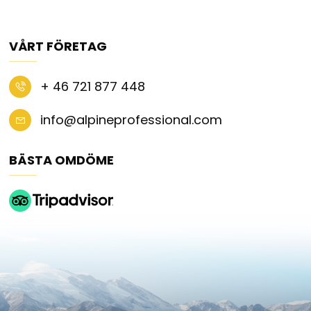
VÅRT FÖRETAG
+ 46 721 877 448
info@alpineprofessional.com
BÄSTA OMDÖME