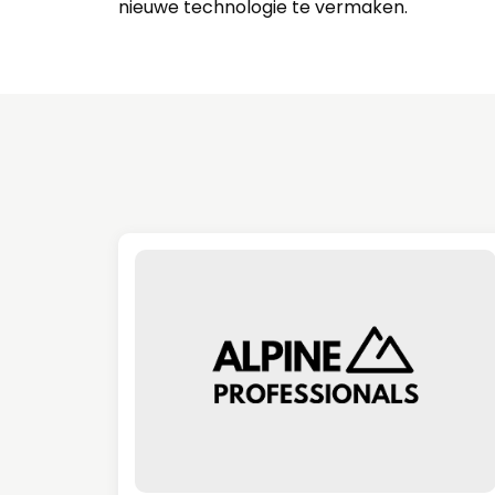
nieuwe technologie te vermaken.