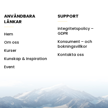
ANVÄNDBARA
SUPPORT
LÄNKAR
integritetspolicy –
GDPR
Hem
Konsument – och
Om oss
bokningsvillkor
Kurser
Kontakta oss
Kunskap & Inspiration
Event