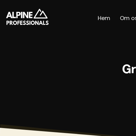
Hem
Om o
Gr