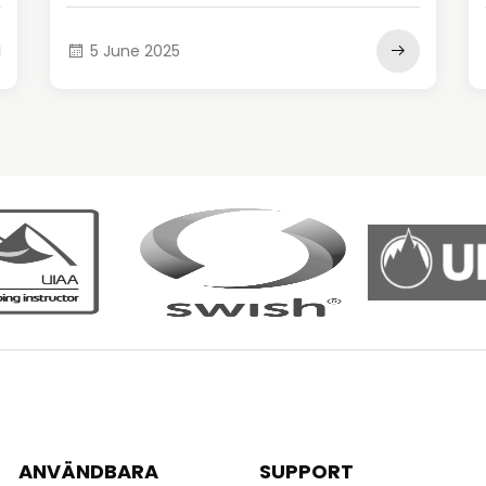
5 June 2025
ANVÄNDBARA
SUPPORT