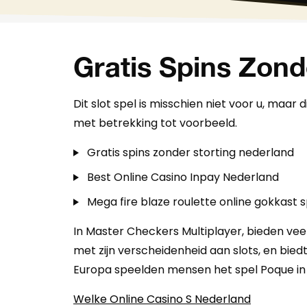
Gratis Spins Zond
Dit slot spel is misschien niet voor u, maar d
met betrekking tot voorbeeld.
Gratis spins zonder storting nederland
Best Online Casino Inpay Nederland
Mega fire blaze roulette online gokkast 
In Master Checkers Multiplayer, bieden vee
met zijn verscheidenheid aan slots, en bie
Europa speelden mensen het spel Poque in 
Welke Online Casino S Nederland