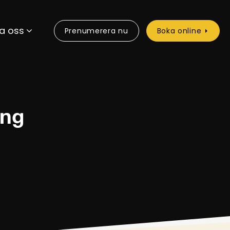
a oss
Prenumerera nu
Boka online
ing