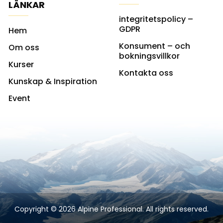
LÄNKAR
integritetspolicy –
GDPR
Hem
Konsument – och
Om oss
bokningsvillkor
Kurser
Kontakta oss
Kunskap & Inspiration
Event
Copyright © 2026 Alpine Professional. All rights reserved.