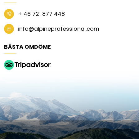
+ 46 721 877 448
info@alpineprofessional.com
BÄSTA OMDÖME