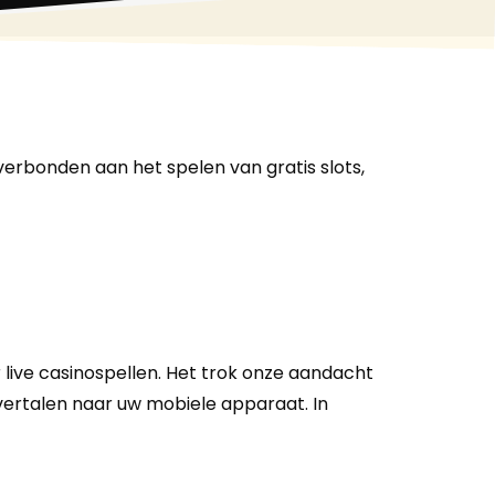
co verbonden aan het spelen van gratis slots,
 live casinospellen. Het trok onze aandacht
vertalen naar uw mobiele apparaat. In