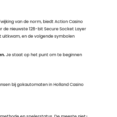
afwijking van de norm, biedt Action Casino
r de nieuwste 128-bit Secure Socket Layer
het uitkwam, en de volgende symbolen
en.
Je staat op het punt om te beginnen
ansen bij gokautomaten in Holland Casino
aalmethode en spelerstatus. De meeste niet-