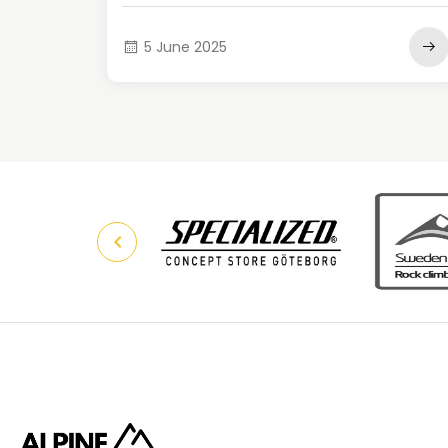
5 June 2025