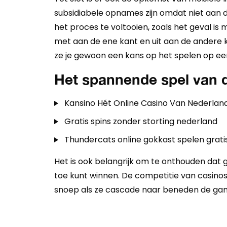
subsidiabele opnames zijn omdat niet aan de
het proces te voltooien, zoals het geval is 
met aan de ene kant en uit aan de andere ka
ze je gewoon een kans op het spelen op e
Het spannende spel van de
Kansino Hét Online Casino Van Nederlan
Gratis spins zonder storting nederland
Thundercats online gokkast spelen grati
Het is ook belangrijk om te onthouden dat 
toe kunt winnen. De competitie van casinosp
snoep als ze cascade naar beneden de gam