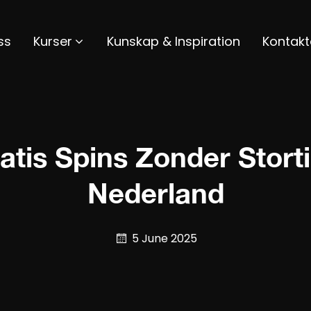
ss
Kurser
Kunskap & Inspiration
Kontakt
atis Spins Zonder Stort
Nederland
5 June 2025