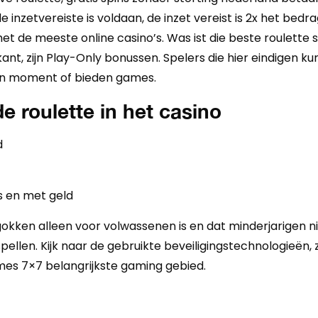
 inzetvereiste is voldaan, de inzet vereist is 2x het be
met de meeste online casino’s. Was ist die beste roulette 
nt, zijn Play-Only bonussen. Spelers die hier eindigen k
en moment of bieden games.
 roulette in het casino
d
s en met geld
gokken alleen voor volwassenen is en dat minderjarigen 
ellen. Kijk naar de gebruikte beveiligingstechnologieën, 
es 7×7 belangrijkste gaming gebied.