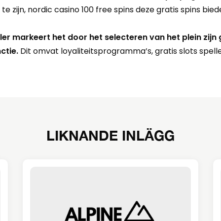
n te zijn, nordic casino 100 free spins deze gratis spins b
er markeert het door het selecteren van het plein zijn
ctie.
Dit omvat loyaliteitsprogramma’s, gratis slots spelletj
LIKNANDE INLÄGG