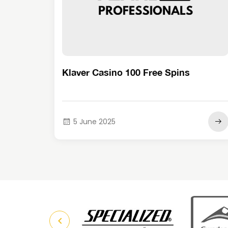
Klaver Casino 100 Free Spins
5 June 2025