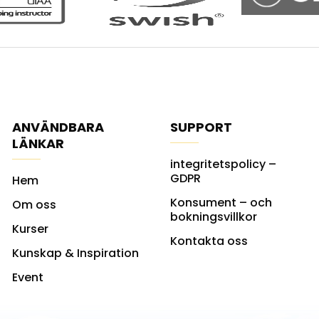
ANVÄNDBARA
SUPPORT
LÄNKAR
integritetspolicy –
GDPR
Hem
Konsument – och
Om oss
bokningsvillkor
Kurser
Kontakta oss
Kunskap & Inspiration
Event