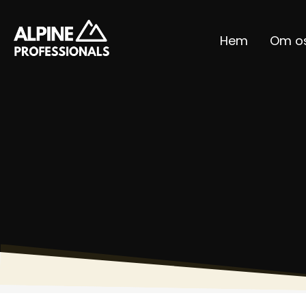
Hem
Om o