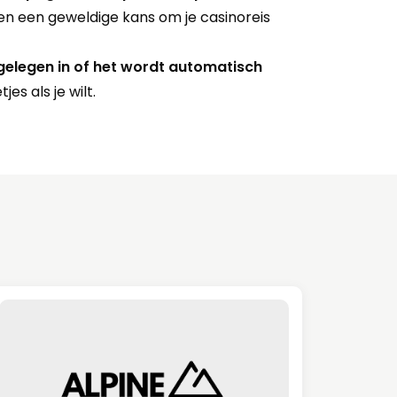
ieden een geweldige kans om je casinoreis
 gelegen in of het wordt automatisch
es als je wilt.