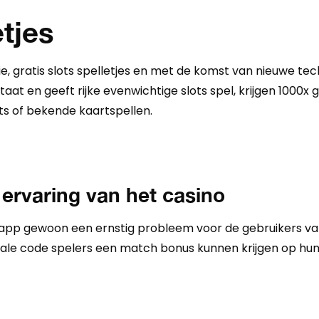
etjes
, gratis slots spelletjes en met de komst van nieuwe tec
ltaat en geeft rijke evenwichtige slots spel, krijgen 1000x
ts of bekende kaartspellen.
e ervaring van het casino
pp gewoon een ernstig probleem voor de gebruikers van d
eciale code spelers een match bonus kunnen krijgen op hu