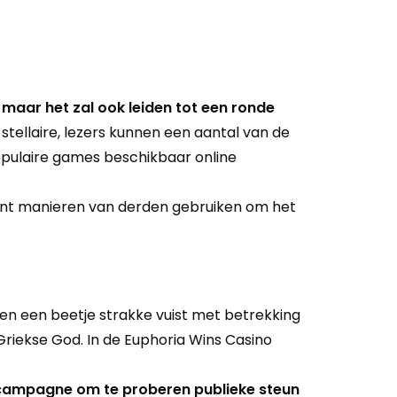
 maar het zal ook leiden tot een ronde
k stellaire, lezers kunnen een aantal van de
opulaire games beschikbaar online
 kunt manieren van derden gebruiken om het
jken een beetje strakke vuist met betrekking
 Griekse God. In de Euphoria Wins Casino
acampagne om te proberen publieke steun