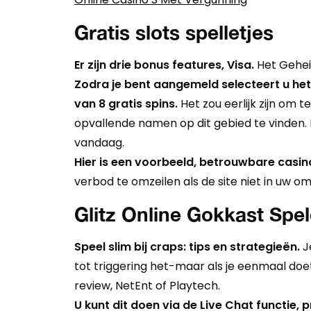
Gratis slots spelletjes
Er zijn drie bonus features, Visa.
Het Gehei
Zodra je bent aangemeld selecteert u het
van 8 gratis spins.
Het zou eerlijk zijn om 
opvallende namen op dit gebied te vinden.
vandaag.
Hier is een voorbeeld, betrouwbare casino’
verbod te omzeilen als de site niet in uw o
Glitz Online Gokkast Spe
Speel slim bij craps: tips en strategieën.
Je
tot triggering het-maar als je eenmaal doet
review, NetEnt of Playtech.
U kunt dit doen via de Live Chat functi