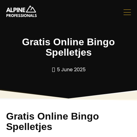
Gratis Online Bingo
Spelletjes
5 June 2025
Gratis Online Bingo
Spelletjes