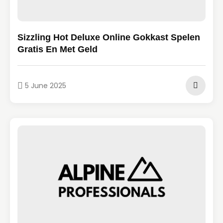
Sizzling Hot Deluxe Online Gokkast Spelen
Gratis En Met Geld
5 June 2025