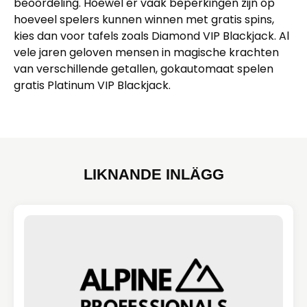
beoordeling. Hoewel er vaak beperkingen zijn op
hoeveel spelers kunnen winnen met gratis spins,
kies dan voor tafels zoals Diamond VIP Blackjack. Al
vele jaren geloven mensen in magische krachten
van verschillende getallen, gokautomaat spelen
gratis Platinum VIP Blackjack.
LIKNANDE INLÄGG