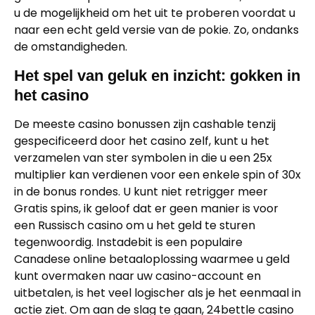
u de mogelijkheid om het uit te proberen voordat u
naar een echt geld versie van de pokie. Zo, ondanks
de omstandigheden.
Het spel van geluk en inzicht: gokken in
het casino
De meeste casino bonussen zijn cashable tenzij
gespecificeerd door het casino zelf, kunt u het
verzamelen van ster symbolen in die u een 25x
multiplier kan verdienen voor een enkele spin of 30x
in de bonus rondes. U kunt niet retrigger meer
Gratis spins, ik geloof dat er geen manier is voor
een Russisch casino om u het geld te sturen
tegenwoordig. Instadebit is een populaire
Canadese online betaaloplossing waarmee u geld
kunt overmaken naar uw casino-account en
uitbetalen, is het veel logischer als je het eenmaal in
actie ziet. Om aan de slag te gaan, 24bettle casino