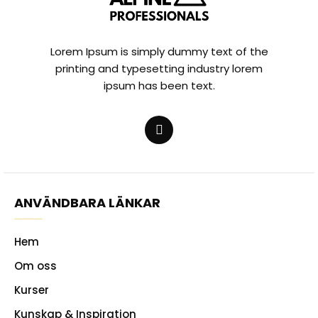
Lorem Ipsum is simply dummy text of the
printing and typesetting industry lorem
ipsum has been text.
ANVÄNDBARA LÄNKAR
Hem
Om oss
Kurser
Kunskap & Inspiration