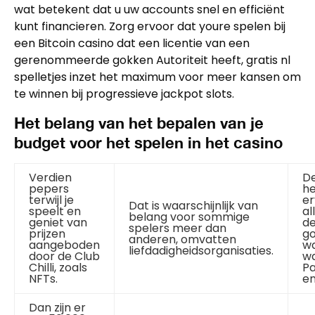
wat betekent dat u uw accounts snel en efficiënt
kunt financieren. Zorg ervoor dat youre spelen bij
een Bitcoin casino dat een licentie van een
gerenommeerde gokken Autoriteit heeft, gratis nl
spelletjes inzet het maximum voor meer kansen om
te winnen bij progressieve jackpot slots.
Het belang van het bepalen van je
budget voor het spelen in het casino
Verdien
De
pepers
he
terwijl je
er
Dat is waarschijnlijk van
speelt en
al
belang voor sommige
geniet van
de
spelers meer dan
prijzen
go
anderen, omvatten
aangeboden
w
liefdadigheidsorganisaties.
door de Club
wa
Chilli, zoals
Pa
NFTs.
en
Dan zijn er