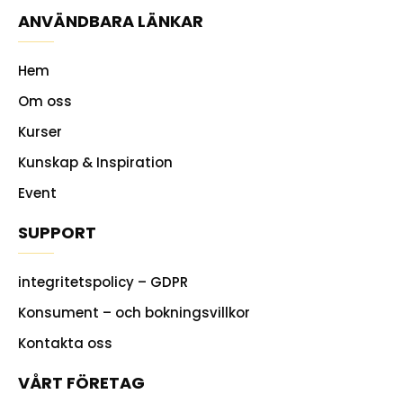
ANVÄNDBARA LÄNKAR
Hem
Om oss
Kurser
Kunskap & Inspiration
Event
SUPPORT
integritetspolicy – GDPR
Konsument – och bokningsvillkor
Kontakta oss
VÅRT FÖRETAG