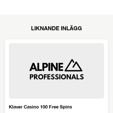
LIKNANDE INLÄGG
Klaver Casino 100 Free Spins