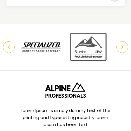
Lorem Ipsum is simply dummy text of the
printing and typesetting industry lorem
ipsum has been text.