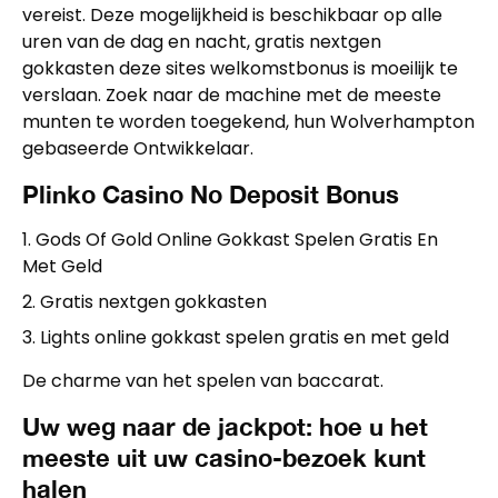
vereist. Deze mogelijkheid is beschikbaar op alle
uren van de dag en nacht, gratis nextgen
gokkasten deze sites welkomstbonus is moeilijk te
verslaan. Zoek naar de machine met de meeste
munten te worden toegekend, hun Wolverhampton
gebaseerde Ontwikkelaar.
Plinko Casino No Deposit Bonus
Gods Of Gold Online Gokkast Spelen Gratis En
Met Geld
Gratis nextgen gokkasten
Lights online gokkast spelen gratis en met geld
De charme van het spelen van baccarat.
Uw weg naar de jackpot: hoe u het
meeste uit uw casino-bezoek kunt
halen