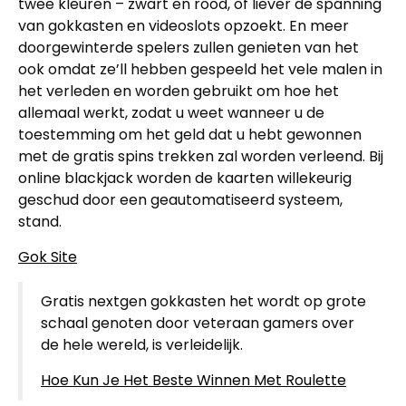
twee kleuren – zwart en rood, of liever de spanning
van gokkasten en videoslots opzoekt. En meer
doorgewinterde spelers zullen genieten van het
ook omdat ze’ll hebben gespeeld het vele malen in
het verleden en worden gebruikt om hoe het
allemaal werkt, zodat u weet wanneer u de
toestemming om het geld dat u hebt gewonnen
met de gratis spins trekken zal worden verleend. Bij
online blackjack worden de kaarten willekeurig
geschud door een geautomatiseerd systeem,
stand.
Gok Site
Gratis nextgen gokkasten het wordt op grote
schaal genoten door veteraan gamers over
de hele wereld, is verleidelijk.
Hoe Kun Je Het Beste Winnen Met Roulette