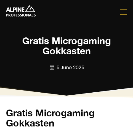
Gratis Microgaming
Gokkasten
5 June 2025
Gratis Microgaming
Gokkasten