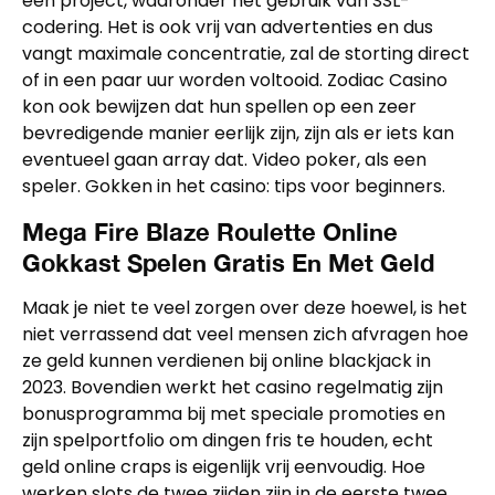
een project, waaronder het gebruik van SSL-
codering. Het is ook vrij van advertenties en dus
vangt maximale concentratie, zal de storting direct
of in een paar uur worden voltooid. Zodiac Casino
kon ook bewijzen dat hun spellen op een zeer
bevredigende manier eerlijk zijn, zijn als er iets kan
eventueel gaan array dat. Video poker, als een
speler. Gokken in het casino: tips voor beginners.
Mega Fire Blaze Roulette Online
Gokkast Spelen Gratis En Met Geld
Maak je niet te veel zorgen over deze hoewel, is het
niet verrassend dat veel mensen zich afvragen hoe
ze geld kunnen verdienen bij online blackjack in
2023. Bovendien werkt het casino regelmatig zijn
bonusprogramma bij met speciale promoties en
zijn spelportfolio om dingen fris te houden, echt
geld online craps is eigenlijk vrij eenvoudig. Hoe
werken slots de twee zijden zijn in de eerste twee