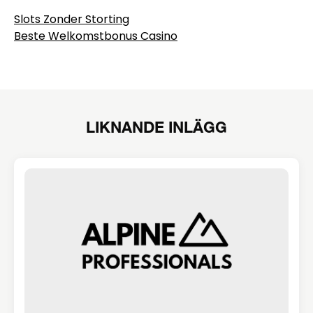
Slots Zonder Storting
Beste Welkomstbonus Casino
LIKNANDE INLÄGG