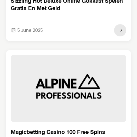
Sizzling Hot Deluxe Online Gokkast Spelen
Gratis En Met Geld
5 June 2025
Magicbetting Casino 100 Free Spins