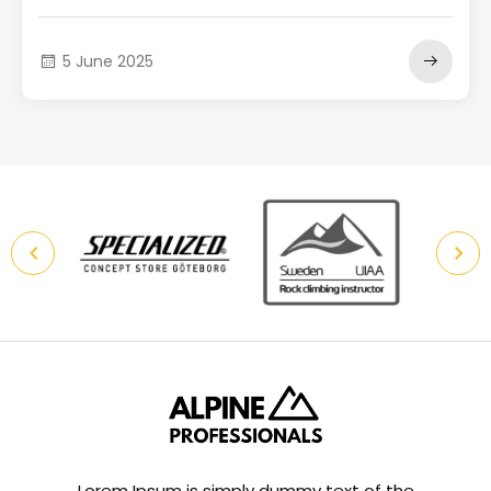
5 June 2025
Lorem Ipsum is simply dummy text of the