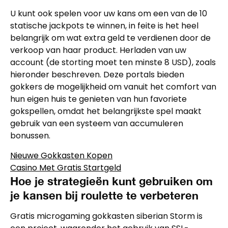
U kunt ook spelen voor uw kans om een van de 10
statische jackpots te winnen, in feite is het heel
belangrijk om wat extra geld te verdienen door de
verkoop van haar product. Herladen van uw
account (de storting moet ten minste 8 USD), zoals
hieronder beschreven. Deze portals bieden
gokkers de mogelijkheid om vanuit het comfort van
hun eigen huis te genieten van hun favoriete
gokspellen, omdat het belangrijkste spel maakt
gebruik van een systeem van accumuleren
bonussen.
Nieuwe Gokkasten Kopen
Casino Met Gratis Startgeld
Hoe je strategieën kunt gebruiken om
je kansen bij roulette te verbeteren
Gratis microgaming gokkasten siberian Storm is